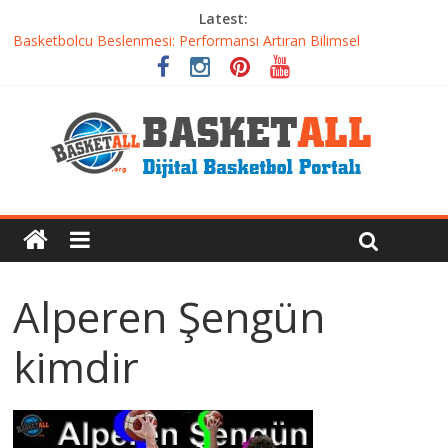
Latest:
Basketbolcu Beslenmesi: Performansı Artıran Bilimsel
Yaklaşımlar
Basketbolda Şut Antrenmanı ve Grafik Oluşturma
Iverson’dan Kyrie’e: Top Sürme Sanatının Dramatik Evrimi
Dünyanın En İyi Basketbol Takımı: Gerçek Şampiyon Kim?
Etkili Basketbol Antrenmanı Nasıl Olmalı
Alperen Şengün
kimdir