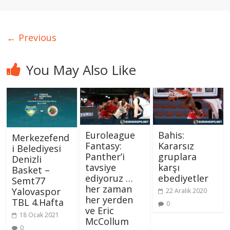
← Previous
You May Also Like
Euroleague
Bahis:
Merkezefend
Fantasy:
Kararsız
i Belediyesi
Panther’i
gruplara
Denizli
tavsiye
karşı
Basket –
ediyoruz …
ebediyetler
Semt77
her zaman
Yalovaspor
22 Aralık 2020
her yerden
TBL 4.Hafta
0
ve Eric
18 Ocak 2021
McCollum
0