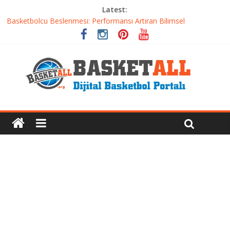
Latest:
Basketbolcu Beslenmesi: Performansı Artıran Bilimsel
Yaklaşımlar
Basketbolda Şut Antrenmanı ve Grafik Oluşturma
Iverson’dan Kyrie’e: Top Sürme Sanatının Dramatik Evrimi
Dünyanın En İyi Basketbol Takımı: Gerçek Şampiyon Kim?
Etkili Basketbol Antrenmanı Nasıl Olmalı