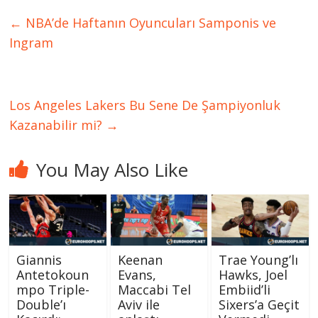
←
NBA’de Haftanın Oyuncuları Samponis ve
Ingram
Los Angeles Lakers Bu Sene De Şampiyonluk
Kazanabilir mi?
→
You May Also Like
Giannis
Keenan
Trae Young’lı
Antetokoun
Evans,
Hawks, Joel
mpo Triple-
Maccabi Tel
Embiid’li
Double’ı
Aviv ile
Sixers’a Geçit