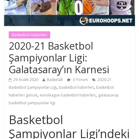
Basketbol Haberleri
2020-21 Basketbol
Şampiyonlar Ligi:
Galatasaray’ın Karnesi
29 Aralık 2020
Basketall
0 Yorum
2020-21
,
,
Basketbol Şampiyonlar Ligi
basketbol haberleri
basketbol
,
,
haberleri güncel
euroleague basketbol haberleri
galatasaray
basketbol şampiyonlar ligi
Basketbol
Şampiyonlar Ligi’ndeki