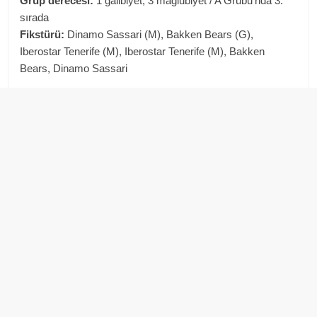
Grup derecesi:
1 galibiyet, 3 mağlubiyet / A Grubu’nda 3.
sırada
Fikstürü:
Dinamo Sassari (M), Bakken Bears (G),
Iberostar Tenerife (M), Iberostar Tenerife (M), Bakken
Bears, Dinamo Sassari