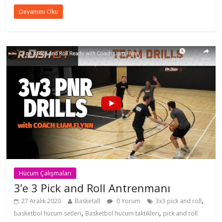
Devamını Oku
Hücum Çalışmaları
3’e 3 Pick and Roll Antrenmanı
,
27 Aralık 2020
Basketall
0 Yorum
3x3 pick and roll
,
,
basketbol hücum setleri
Basketbol hücum taktikleri
pick and roll