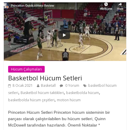
Hücum Çalışmaları
Basketbol Hücum Setleri
8 Ocak 2021
Basketall
0 Yorum
basketbol hücum
,
,
,
setleri
Basketbol hücum taktikleri
basketbolda hücum
,
basketbolda hücum çeşitleri
motion hücum
Princeton Hücum Setleri Princeton hücum sisteminin bir
parçası olarak çalıştırılabilen bu hücum setleri, Quinn
McDowell tarafından hazırlandı. Önemli Noktalar *