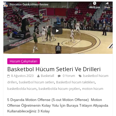
Hücum Çalışmaları
Basketbol Hücum Setleri Ve Drilleri
8 Ağustos 2023
Basketall
0 Yorum
basketbol hücum
,
,
,
drilleri
basketbol hücum setleri
Basketbol hücum taktikleri
,
,
basketbolda hücum
basketbolda hücum çeşitleri
motion hücum
5 Dışarıda Motion Offense (5-out Motion Offense) Motion
Offense Öğretmenin Kolay Yolu İçin Buraya Tıklayın Altyapıda
Kullanabileceğiniz 3 Kolay