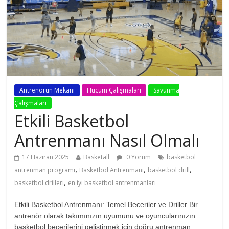
Antrenörün Mekanı
Hücum Çalışmaları
Savunma
Çalışmaları
Etkili Basketbol
Antrenmanı Nasıl Olmalı
17 Haziran 2025
Basketall
0 Yorum
basketbol
,
,
,
antrenman programı
Basketbol Antrenmanı
basketbol drill
,
basketbol drilleri
en iyi basketbol antrenmanları
Etkili Basketbol Antrenmanı: Temel Beceriler ve Driller Bir
antrenör olarak takımınızın uyumunu ve oyuncularınızın
basketbol becerilerini geliştirmek için doğru antrenman