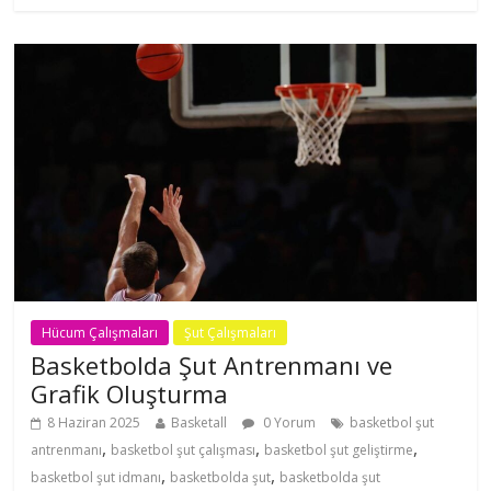
Hücum Çalışmaları
Şut Çalışmaları
Basketbolda Şut Antrenmanı ve
Grafik Oluşturma
8 Haziran 2025
Basketall
0 Yorum
basketbol şut
,
,
,
antrenmanı
basketbol şut çalışması
basketbol şut geliştirme
,
,
basketbol şut idmanı
basketbolda şut
basketbolda şut