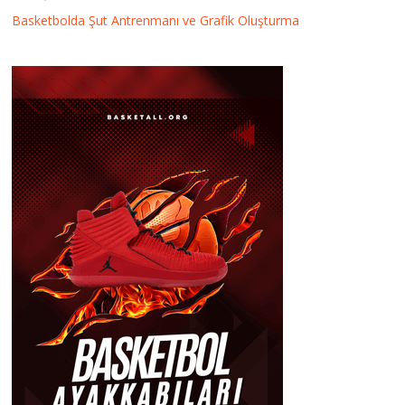
Basketbolda Şut Antrenmanı ve Grafik Oluşturma