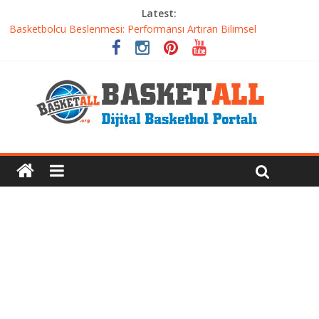
Latest:
Basketbolcu Beslenmesi: Performansı Artıran Bilimsel
Yaklaşımlar
Basketbolda Şut Antrenmanı ve Grafik Oluşturma
Iverson’dan Kyrie’e: Top Sürme Sanatının Dramatik Evrimi
Dünyanın En İyi Basketbol Takımı: Gerçek Şampiyon Kim?
Etkili Basketbol Antrenmanı Nasıl Olmalı