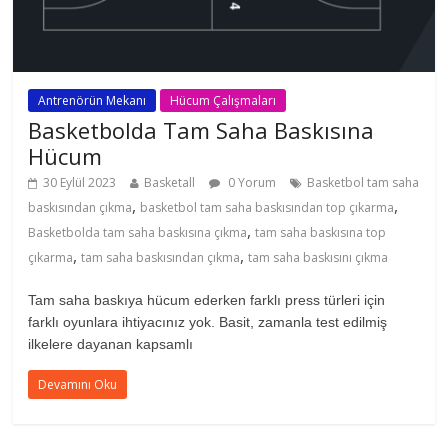
Antrenörün Mekanı
Hücum Çalışmaları
Basketbolda Tam Saha Baskısına
Hücum
30 Eylül 2023
Basketall
0 Yorum
Basketbol tam saha
,
,
baskısından çıkma
basketbol tam saha baskısından top çıkarma
,
Basketbolda tam saha baskısına çıkma
tam saha baskısına top
,
,
çıkarma
tam saha baskısından çıkma
tam saha baskısını çıkma
Tam saha baskıya hücum ederken farklı press türleri için
farklı oyunlara ihtiyacınız yok. Basit, zamanla test edilmiş
ilkelere dayanan kapsamlı
Devamını Oku