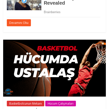
Devamını Oku
Basketbolcunun Mekanı
Hücum Çalışmaları