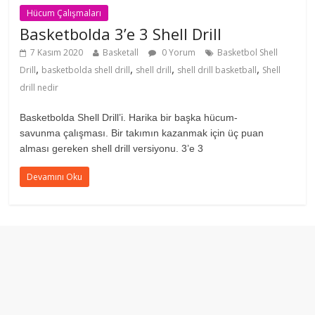
Hücum Çalışmaları
Basketbolda 3’e 3 Shell Drill
7 Kasım 2020
Basketall
0 Yorum
Basketbol Shell
,
,
,
,
Drill
basketbolda shell drill
shell drill
shell drill basketball
Shell
drill nedir
Basketbolda Shell Drill’i. Harika bir başka hücum-
savunma çalışması. Bir takımın kazanmak için üç puan
alması gereken shell drill versiyonu. 3’e 3
Devamını Oku