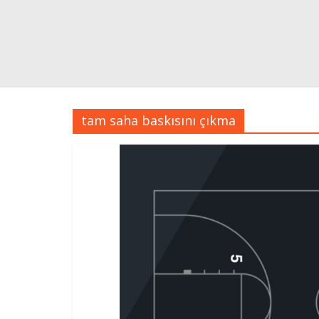
tam saha baskısını çıkma