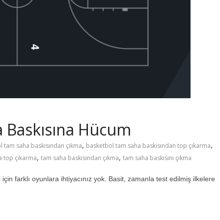
a Baskısına Hücum
,
,
l tam saha baskısından çıkma
basketbol tam saha baskısından top çıkarma
,
,
a top çıkarma
tam saha baskısından çıkma
tam saha baskısını çıkma
in farklı oyunlara ihtiyacınız yok. Basit, zamanla test edilmiş ilkelere