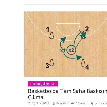
Hücum Çalışmaları
Basketbolda Tam Saha Baskısı
Çıkma
5 Şubat 2021
Basketall
1 Yorum
tam sah