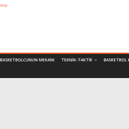
urma
matik Evrimi
ampiyon Kim?
Bilimsel Yaklaşımlar
BASKETBOLCUNUN MEKANI
TEKNIK-TAKTIK
BASKETBOL 