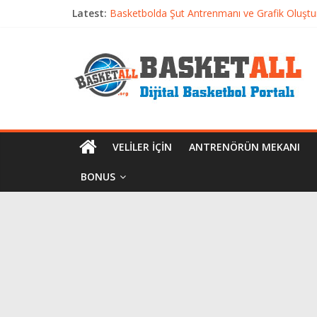
Latest:
Basketbolda Şut Antrenmanı ve Grafik Oluşt
Iverson’dan Kyrie’e: Top Sürme Sanatının Dra
Dünyanın En İyi Basketbol Takımı: Gerçek Ş
Etkili Basketbol Antrenmanı Nasıl Olmalı
Basketbolcu Beslenmesi: Performansı Artıran 
VELILER İÇIN
ANTRENÖRÜN MEKANI
BONUS