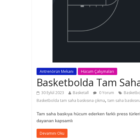
Antrenörün Mekanı
Hücum Çalışmaları
Basketbolda Tam Sah
30 Eylül 2023
Basketall
0 Yorum
Basketbo
,
Basketbolda tam saha baskısına çıkma
tam saha baskısın
Tam saha baskıya hücum ederken farklı press türleri iç
dayanan kapsamlı
Devamını Oku