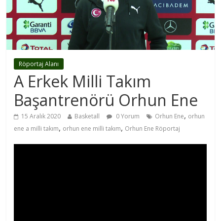
Röportaj Alanı
A Erkek Milli Takım
Başantrenörü Orhun Ene
,
15 Aralık 2020
Basketall
0 Yorum
Orhun Ene
orhun
,
,
ene a milli takım
orhun ene milli takım
Orhun Ene Röportaj