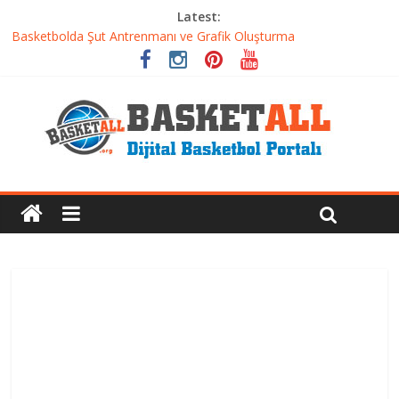
Latest:
Basketbolda Şut Antrenmanı ve Grafik Oluşturma
Iverson’dan Kyrie’e: Top Sürme Sanatının Dramatik Evrimi
Dünyanın En İyi Basketbol Takımı: Gerçek Şampiyon Kim?
Etkili Basketbol Antrenmanı Nasıl Olmalı
Basketbolcu Beslenmesi: Performansı Artıran Bilimsel
Yaklaşımlar