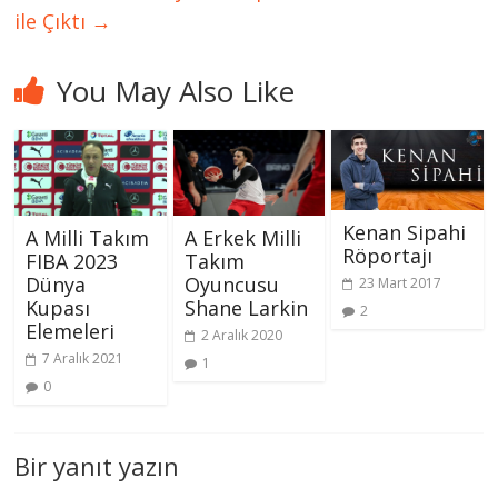
ile Çıktı
→
You May Also Like
Kenan Sipahi
A Milli Takım
A Erkek Milli
Röportajı
FIBA 2023
Takım
Dünya
Oyuncusu
23 Mart 2017
Kupası
Shane Larkin
2
Elemeleri
2 Aralık 2020
7 Aralık 2021
1
0
Bir yanıt yazın