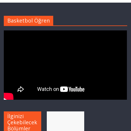
Basketbol Öğren
İlginizi
Çekebilecek
Bölümler