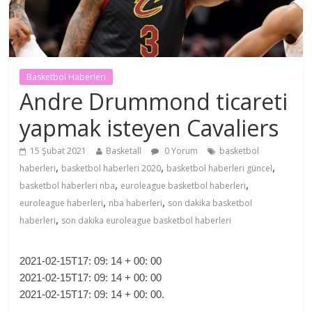
Basketbol Haberleri
Andre Drummond ticareti
yapmak isteyen Cavaliers
15 Şubat 2021
Basketall
0 Yorum
basketbol
,
,
,
haberleri
basketbol haberleri 2020
basketbol haberleri güncel
,
,
basketbol haberleri nba
euroleague basketbol haberleri
,
,
euroleague haberleri
nba haberleri
son dakika basketbol
,
haberleri
son dakika euroleague basketbol haberleri
2021-02-15T17: 09: 14 + 00: 00
2021-02-15T17: 09: 14 + 00: 00
2021-02-15T17: 09: 14 + 00: 00.