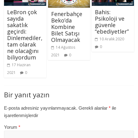
LeBron çok
Bahis:
Fenerbahçe
sayıda
Psikoloji ve
Beko’da
sakatlık
güvenle
Kombine
geçirdi:
“ebediyetler”
Bilet Satışı
Dinlemediler,
Olmayacak
10 Aralık 2020
tam olarak
0
14 Ağustos
ne olacağını
2021
0
biliyordum
17 Haziran
2021
0
Bir yanıt yazın
E-posta adresiniz yayınlanmayacak.
Gerekli alanlar
*
ile
işaretlenmişlerdir
Yorum
*