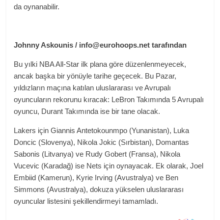
da oynanabilir.
Johnny Askounis / info@eurohoops.net tarafından
Bu yılki NBA All-Star ilk plana göre düzenlenmeyecek,
ancak başka bir yönüyle tarihe geçecek. Bu Pazar,
yıldızların maçına katılan uluslararası ve Avrupalı ​​
oyuncuların rekorunu kıracak: LeBron Takımında 5 Avrupalı ​​
oyuncu, Durant Takımında ise bir tane olacak.
Lakers için Giannis Antetokounmpo (Yunanistan), Luka
Doncic (Slovenya), Nikola Jokic (Sırbistan), Domantas
Sabonis (Litvanya) ve Rudy Gobert (Fransa), Nikola
Vucevic (Karadağ) ise Nets için oynayacak. Ek olarak, Joel
Embiid (Kamerun), Kyrie Irving (Avustralya) ve Ben
Simmons (Avustralya), dokuza yükselen uluslararası
oyuncular listesini şekillendirmeyi tamamladı.