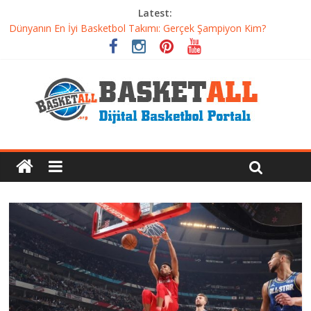
Latest:
Dünyanın En İyi Basketbol Takımı: Gerçek Şampiyon Kim?
Etkili Basketbol Antrenmanı Nasıl Olmalı
Basketbolcu Beslenmesi: Performansı Artıran Bilimsel
Yaklaşımlar
Basketbolda Şut Antrenmanı ve Grafik Oluşturma
Iverson’dan Kyrie’e: Top Sürme Sanatının Dramatik Evrimi