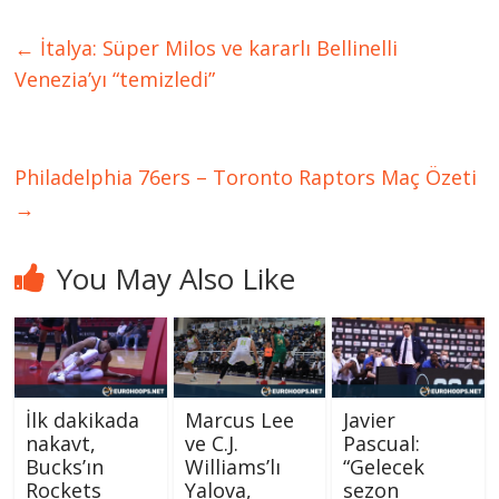
←
İtalya: Süper Milos ve kararlı Bellinelli
Venezia’yı “temizledi”
Philadelphia 76ers – Toronto Raptors Maç Özeti
→
You May Also Like
İlk dakikada
Marcus Lee
Javier
nakavt,
ve C.J.
Pascual:
Bucks’ın
Williams’lı
“Gelecek
Rockets
Yalova,
sezon