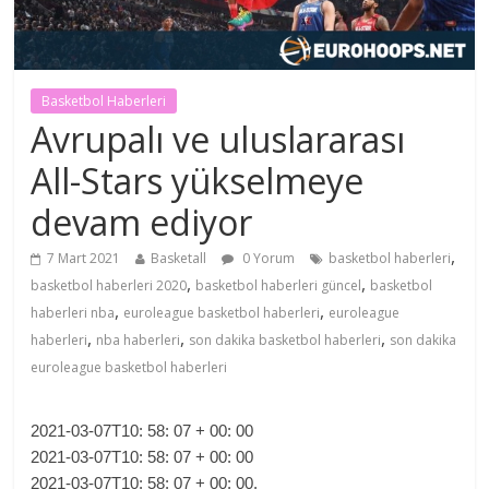
Basketbol Haberleri
Avrupalı ​​ve uluslararası
All-Stars yükselmeye
devam ediyor
,
7 Mart 2021
Basketall
0 Yorum
basketbol haberleri
,
,
basketbol haberleri 2020
basketbol haberleri güncel
basketbol
,
,
haberleri nba
euroleague basketbol haberleri
euroleague
,
,
,
haberleri
nba haberleri
son dakika basketbol haberleri
son dakika
euroleague basketbol haberleri
2021-03-07T10: 58: 07 + 00: 00
2021-03-07T10: 58: 07 + 00: 00
2021-03-07T10: 58: 07 + 00: 00.