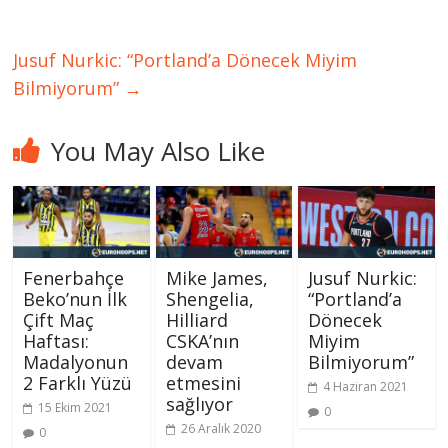
Jusuf Nurkic: “Portland’a Dönecek Miyim
Bilmiyorum”
→
You May Also Like
Fenerbahçe
Mike James,
Jusuf Nurkic:
Beko’nun İlk
Shengelia,
“Portland’a
Çift Maç
Hilliard
Dönecek
Haftası:
CSKA’nın
Miyim
Madalyonun
devam
Bilmiyorum”
2 Farklı Yüzü
etmesini
4 Haziran 2021
sağlıyor
15 Ekim 2021
0
26 Aralık 2020
0