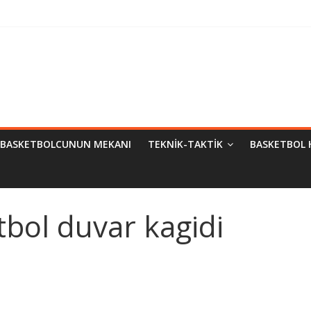
Bilimsel Yaklaşımlar
urma
matik Evrimi
ampiyon Kim?
BASKETBOLCUNUN MEKANI
TEKNIK-TAKTIK
BASKETBOL 
bol duvar kagidi