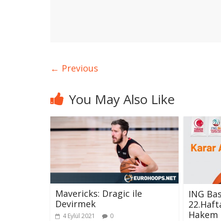
← Previous
You May Also Like
Mavericks: Dragic ile
ING Bas
Devirmek
22.Haft
Hakem K
4 Eylül 2021
0