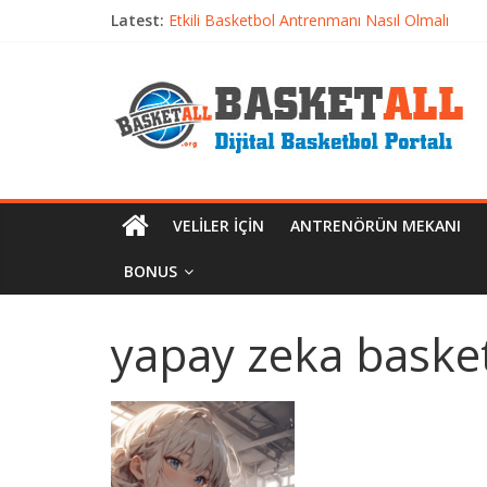
Latest:
Etkili Basketbol Antrenmanı Nasıl Olmalı
Basketbolcu Beslenmesi: Performansı Artıran 
Basketbolda Şut Antrenmanı ve Grafik Oluşt
Iverson’dan Kyrie’e: Top Sürme Sanatının Dra
Dünyanın En İyi Basketbol Takımı: Gerçek Ş
VELILER İÇIN
ANTRENÖRÜN MEKANI
BONUS
yapay zeka basket