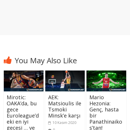
You May Also Like
Mirotic:
AEK:
Mario
OAKA’da, bu
Matsioulis ile
Hezonia:
gece
Tsmoki
Genç, hasta
Euroleague’d
Minsk’e karşı
bir
eki en iyi
Panathinaiko
10 Kasım 2020
gecesi … ve
s’tan!
0