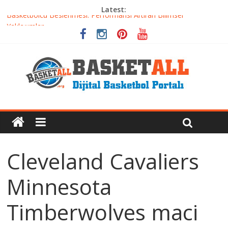
Latest:
Basketbolcu Beslenmesi: Performansı Artıran Bilimsel
Yaklaşımlar
Basketbolda Şut Antrenmanı ve Grafik Oluşturma
Iverson’dan Kyrie’e: Top Sürme Sanatının Dramatik Evrimi
Dünyanın En İyi Basketbol Takımı: Gerçek Şampiyon Kim?
Etkili Basketbol Antrenmanı Nasıl Olmalı
Cleveland Cavaliers
Minnesota
Timberwolves maci