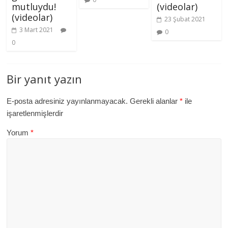
mutluydu!
(videolar)
(videolar)
23 Şubat 2021
3 Mart 2021
0
0
Bir yanıt yazın
E-posta adresiniz yayınlanmayacak.
Gerekli alanlar
*
ile
işaretlenmişlerdir
Yorum
*