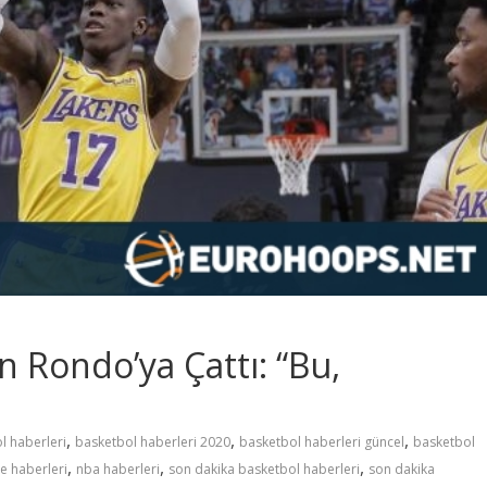
 Rondo’ya Çattı: “Bu,
,
,
,
l haberleri
basketbol haberleri 2020
basketbol haberleri güncel
basketbol
,
,
,
e haberleri
nba haberleri
son dakika basketbol haberleri
son dakika