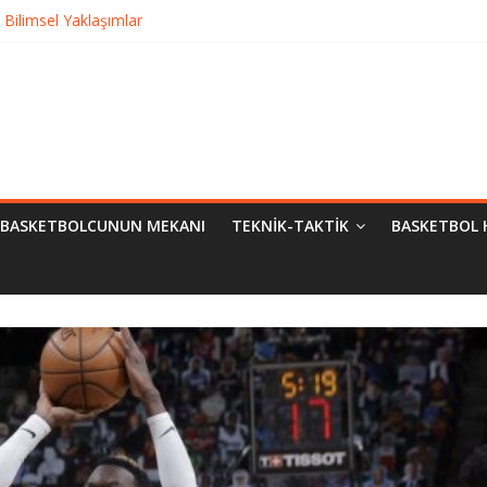
Bilimsel Yaklaşımlar
urma
matik Evrimi
ampiyon Kim?
BASKETBOLCUNUN MEKANI
TEKNIK-TAKTIK
BASKETBOL 