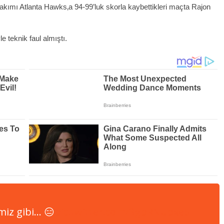
akımı Atlanta Hawks‚a 94-99’luk skorla kaybettikleri maçta Rajon
 teknik faul almıştı.
miz gibi… 😑
pic.twitter.com/3gpRNupxe5