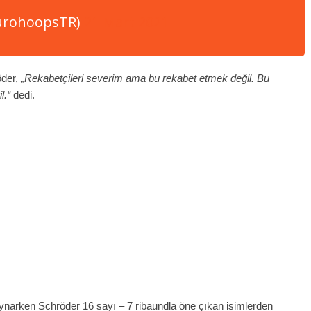
EurohoopsTR)
21 Mart 2021
öder,
„Rekabetçileri severim ama bu rekabet etmek değil. Bu
l.“
dedi.
ynarken Schröder 16 sayı – 7 ribaundla öne çıkan isimlerden