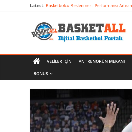
Latest:
Basketbolcu Beslenmesi: Performansı Artıran 
Basketbolda Şut Antrenmanı ve Grafik Oluşt
Iverson’dan Kyrie’e: Top Sürme Sanatının Dra
Dünyanın En İyi Basketbol Takımı: Gerçek Ş
Etkili Basketbol Antrenmanı Nasıl Olmalı
VELILER İÇIN
ANTRENÖRÜN MEKANI
BONUS