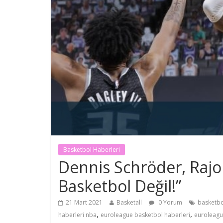
Basketbol Haberleri
Dennis Schröder, Rajon
Basketbol Değil!”
21 Mart 2021
Basketall
0 Yorum
basketbo
,
,
haberleri nba
euroleague basketbol haberleri
euroleagu