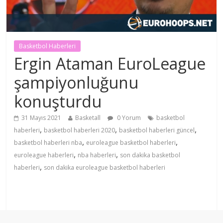
Basketbol Haberleri
Ergin Ataman EuroLeague
şampiyonluğunu
konuşturdu
31 Mayıs 2021
Basketall
0 Yorum
basketbol
,
,
,
haberleri
basketbol haberleri 2020
basketbol haberleri güncel
,
,
basketbol haberleri nba
euroleague basketbol haberleri
,
,
euroleague haberleri
nba haberleri
son dakika basketbol
,
haberleri
son dakika euroleague basketbol haberleri