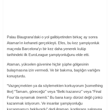
Palau Blaugrana’daki o yol galibiyetinden birkaç ay sonra
Ataman’ın kehaneti gerçekleşti. Efes, bu kez şampiyonluk
maçında Barcelona’yı bir kez daha yenerek kulüp
tarihindeki ilk EuroLeague şampiyonluğunu elde etti.
Ataman, yükselen güvenine hiçbir şüphe gölgesinin
bulaşmasına izin vermedi. Ve bir bakıma, başlığın varlığını
konuşturdu.
“Vazgeçmekten ya da söylemekten korkuyorum [something
like] “Tamam, göreceğiz” veya “Belki kazanırız” veya “Final
Four’da oynamak önemli.” Bu bana karşı dürüst değil çünkü
kazanmak istiyorum. Ve insanlar şampiyonluğu
kazanmamızı bekliyordu” dedi Ataman, konferans salonuna