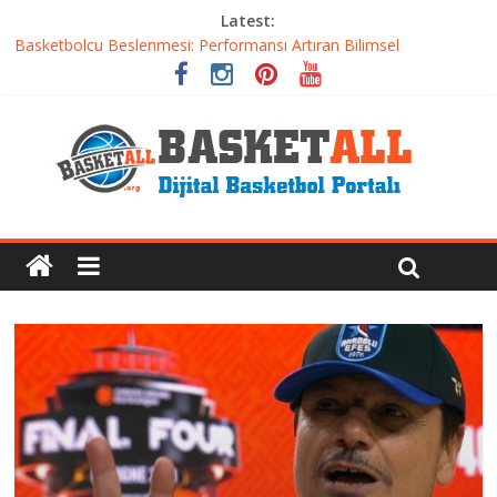
Latest:
Etkili Basketbol Antrenmanı Nasıl Olmalı
Basketbolcu Beslenmesi: Performansı Artıran Bilimsel
Yaklaşımlar
Basketbolda Şut Antrenmanı ve Grafik Oluşturma
Iverson’dan Kyrie’e: Top Sürme Sanatının Dramatik Evrimi
Dünyanın En İyi Basketbol Takımı: Gerçek Şampiyon Kim?