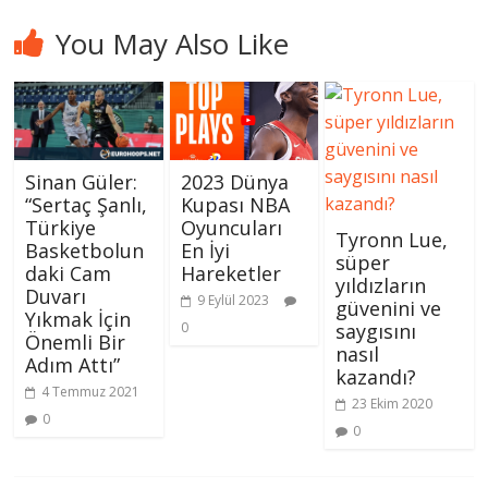
You May Also Like
Sinan Güler:
2023 Dünya
“Sertaç Şanlı,
Kupası NBA
Türkiye
Oyuncuları
Tyronn Lue,
Basketbolun
En İyi
süper
daki Cam
Hareketler
yıldızların
Duvarı
9 Eylül 2023
güvenini ve
Yıkmak İçin
0
saygısını
Önemli Bir
nasıl
Adım Attı”
kazandı?
4 Temmuz 2021
23 Ekim 2020
0
0