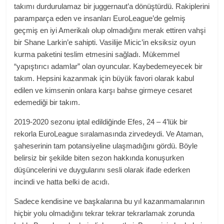
takımı durdurulamaz bir juggernaut’a dönüştürdü. Rakiplerini
paramparça eden ve insanları EuroLeague’de gelmiş
geçmiş en iyi Amerikalı olup olmadığını merak ettiren vahşi
bir Shane Larkin’e sahipti. Vasilije Micic’in eksiksiz oyun
kurma paketini teslim etmesini sağladı. Mükemmel
“yapıştırıcı adamlar” olan oyuncular. Kaybedemeyecek bir
takım. Hepsini kazanmak için büyük favori olarak kabul
edilen ve kimsenin onlara karşı bahse girmeye cesaret
edemediği bir takım.
2019-2020 sezonu iptal edildiğinde Efes, 24 – 4’lük bir
rekorla EuroLeague sıralamasında zirvedeydi. Ve Ataman,
şaheserinin tam potansiyeline ulaşmadığını gördü. Böyle
belirsiz bir şekilde biten sezon hakkında konuşurken
düşüncelerini ve duygularını sesli olarak ifade ederken
incindi ve hatta belki de acıdı.
Sadece kendisine ve başkalarına bu yıl kazanmamalarının
hiçbir yolu olmadığını tekrar tekrar tekrarlamak zorunda