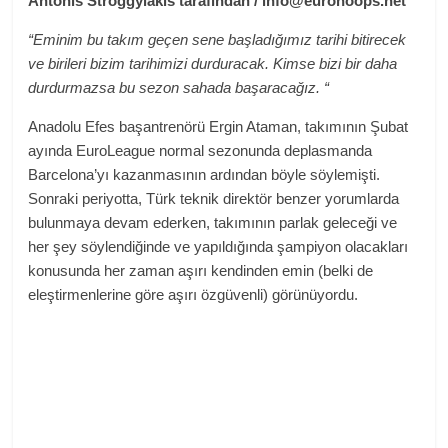
Antonis Stroggylakis tarafından / info@eurohoops.net
“Eminim bu takım geçen sene başladığımız tarihi bitirecek
ve birileri bizim tarihimizi durduracak. Kimse bizi bir daha
durdurmazsa bu sezon sahada başaracağız. “
Anadolu Efes başantrenörü Ergin Ataman, takımının Şubat
ayında EuroLeague normal sezonunda deplasmanda
Barcelona’yı kazanmasının ardından böyle söylemişti.
Sonraki periyotta, Türk teknik direktör benzer yorumlarda
bulunmaya devam ederken, takımının parlak geleceği ve
her şey söylendiğinde ve yapıldığında şampiyon olacakları
konusunda her zaman aşırı kendinden emin (belki de
eleştirmenlerine göre aşırı özgüvenli) görünüyordu.