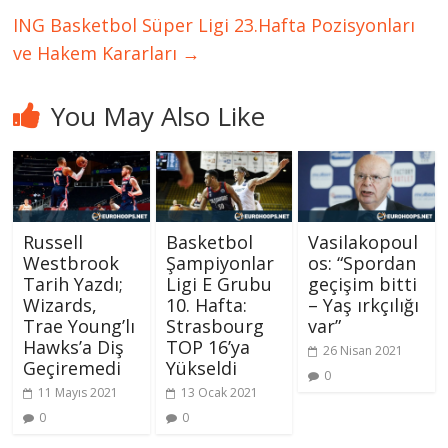
ING Basketbol Süper Ligi 23.Hafta Pozisyonları
ve Hakem Kararları
→
You May Also Like
Russell
Basketbol
Vasilakopoul
Westbrook
Şampiyonlar
os: “Spordan
Tarih Yazdı;
Ligi E Grubu
geçişim bitti
Wizards,
10. Hafta:
– Yaş ırkçılığı
Trae Young’lı
Strasbourg
var”
Hawks’a Diş
TOP 16’ya
26 Nisan 2021
Geçiremedi
Yükseldi
0
11 Mayıs 2021
13 Ocak 2021
0
0