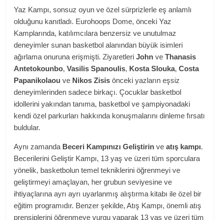
Yaz Kampı, sonsuz oyun ve özel sürprizlerle eş anlamlı
olduğunu kanıtladı. Eurohoops Dome, önceki Yaz
Kamplarında, katılımcılara benzersiz ve unutulmaz
deneyimler sunan basketbol alanından büyük isimleri
ağırlama onuruna erişmişti. Ziyaretleri
John
ve
Thanasis
Antetokounbo
,
Vasilis Spanoulis
,
Kosta Slouka
,
Costa
Papanikolaou
ve
Nikos Zisis
önceki yazların eşsiz
deneyimlerinden sadece birkaçı. Çocuklar basketbol
idollerini yakından tanıma, basketbol ve şampiyonadaki
kendi özel parkurları hakkında konuşmalarını dinleme fırsatı
buldular.
Aynı zamanda
Beceri Kampınızı Geliştirin
ve
atış kampı
.
Becerilerini Geliştir Kampı, 13 yaş ve üzeri tüm sporculara
yönelik, basketbolun temel tekniklerini öğrenmeyi ve
geliştirmeyi amaçlayan, her grubun seviyesine ve
ihtiyaçlarına ayrı ayrı uyarlanmış alıştırma kitabı ile özel bir
eğitim programıdır. Benzer şekilde, Atış Kampı, önemli atış
prensiplerini öğrenmeye vurgu yaparak 13 yaş ve üzeri tüm