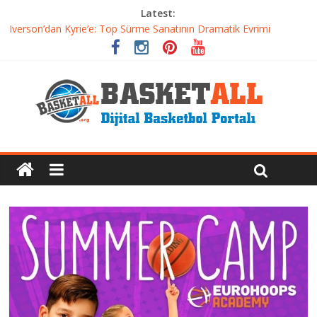
Latest:
Basketbolda Şut Antrenmanı ve Grafik Oluşturma
Iverson’dan Kyrie’e: Top Sürme Sanatının Dramatik Evrimi
Dünyanın En İyi Basketbol Takımı: Gerçek Şampiyon Kim?
Etkili Basketbol Antrenmanı Nasıl Olmalı
Basketbolcu Beslenmesi: Performansı Artıran Bilimsel
Yaklaşımlar