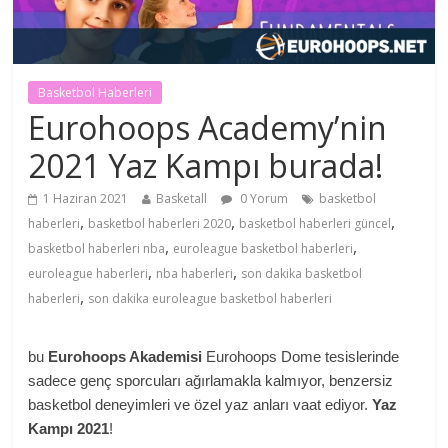
Basketbol Haberleri
Eurohoops Academy’nin
2021 Yaz Kampı burada!
1 Haziran 2021
Basketall
0 Yorum
basketbol
,
,
,
haberleri
basketbol haberleri 2020
basketbol haberleri güncel
,
,
basketbol haberleri nba
euroleague basketbol haberleri
,
,
euroleague haberleri
nba haberleri
son dakika basketbol
,
haberleri
son dakika euroleague basketbol haberleri
bu
Εurohoops Akademisi
Eurohoops Dome tesislerinde
sadece genç sporcuları ağırlamakla kalmıyor, benzersiz
basketbol deneyimleri ve özel yaz anları vaat ediyor.
Yaz
Kampı 2021
!