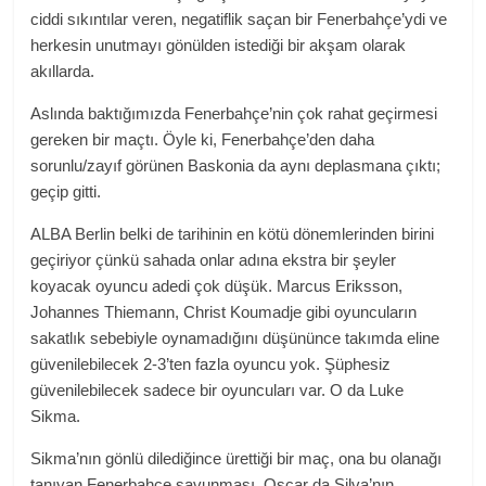
ciddi sıkıntılar veren, negatiflik saçan bir Fenerbahçe’ydi ve
herkesin unutmayı gönülden istediği bir akşam olarak
akıllarda.
Aslında baktığımızda Fenerbahçe’nin çok rahat geçirmesi
gereken bir maçtı. Öyle ki, Fenerbahçe’den daha
sorunlu/zayıf görünen Baskonia da aynı deplasmana çıktı;
geçip gitti.
ALBA Berlin belki de tarihinin en kötü dönemlerinden birini
geçiriyor çünkü sahada onlar adına ekstra bir şeyler
koyacak oyuncu adedi çok düşük. Marcus Eriksson,
Johannes Thiemann, Christ Koumadje gibi oyuncuların
sakatlık sebebiyle oynamadığını düşününce takımda eline
güvenilebilecek 2-3’ten fazla oyuncu yok. Şüphesiz
güvenilebilecek sadece bir oyuncuları var. O da Luke
Sikma.
Sikma’nın gönlü dilediğince ürettiği bir maç, ona bu olanağı
tanıyan Fenerbahçe savunması. Oscar da Silva’nın