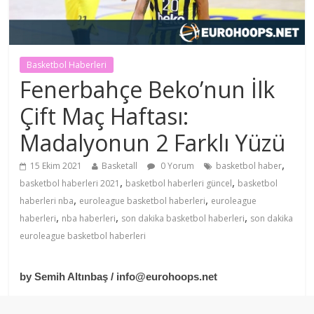
Basketbol Haberleri
Fenerbahçe Beko’nun İlk
Çift Maç Haftası:
Madalyonun 2 Farklı Yüzü
,
15 Ekim 2021
Basketall
0 Yorum
basketbol haber
,
,
basketbol haberleri 2021
basketbol haberleri güncel
basketbol
,
,
haberleri nba
euroleague basketbol haberleri
euroleague
,
,
,
haberleri
nba haberleri
son dakika basketbol haberleri
son dakika
euroleague basketbol haberleri
by Semih Altınbaş /
info@eurohoops.net