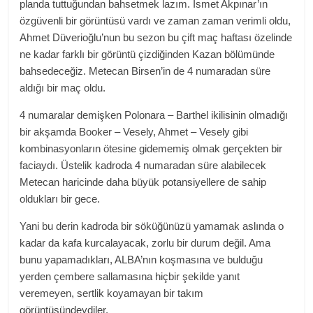
planda tuttuğundan bahsetmek lazım. İsmet Akpınar’ın
özgüvenli bir görüntüsü vardı ve zaman zaman verimli oldu,
Ahmet Düverioğlu’nun bu sezon bu çift maç haftası özelinde
ne kadar farklı bir görüntü çizdiğinden Kazan bölümünde
bahsedeceğiz. Metecan Birsen’in de 4 numaradan süre
aldığı bir maç oldu.
4 numaralar demişken Polonara – Barthel ikilisinin olmadığı
bir akşamda Booker – Vesely, Ahmet – Vesely gibi
kombinasyonların ötesine gidememiş olmak gerçekten bir
faciaydı. Üstelik kadroda 4 numaradan süre alabilecek
Metecan haricinde daha büyük potansiyellere de sahip
oldukları bir gece.
Yani bu derin kadroda bir söküğünüzü yamamak aslında o
kadar da kafa kurcalayacak, zorlu bir durum değil. Ama
bunu yapamadıkları, ALBA’nın koşmasına ve bulduğu
yerden çembere sallamasına hiçbir şekilde yanıt
veremeyen, sertlik koyamayan bir takım
görüntüsündeydiler.