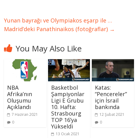
Yunan bayrağı ve Olympiakos eşarp ile …
Madrid’deki Panathinaikos (fotoğraflar)
→
You May Also Like
Basketbol
Katas:
NBA
Şampiyonlar
“Pencereler”
Afrika’nın
Ligi E Grubu
için İsrail
Oluşumu
10. Hafta:
bankında
Açıklandı
Strasbourg
12 Şubat 2021
7 Haziran 2021
TOP 16’ya
0
0
Yükseldi
13 Ocak 2021