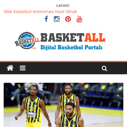
Latest:
Etkili Basketbol Antrenmanı Nasıl Olmalı
Basketbolcu Beslenmesi: Performansı Artıran Bilimsel
Yaklaşımlar
Basketbolda Şut Antrenmanı ve Grafik Oluşturma
Iverson’dan Kyrie’e: Top Sürme Sanatının Dramatik Evrimi
Dünyanın En İyi Basketbol Takımı: Gerçek Şampiyon Kim?