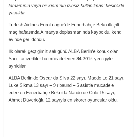
tamamının veya bir kısmının izinsiz kullanılması kesinlikle
yasaktır.
Turkish Airlines EuroLeague’de Fenerbahçe Beko ilk çift
maç haftasında Almanya deplasmanında kayboldu, kendi
evinde geri döndü.
İlk olarak geçtiğimiz salı günü ALBA Berlin’e konuk olan
Sarı-Lacivertliler bu mücadeleden
84-70
‘lik yenilgiyle
ayrıldılar.
ALBA Berlin’de Oscar da Silva 22 sayı, Maodo Lo 21 sayı,
Luke Sikma 13 sayı – 9 ribaund – 5 asistle mücadele
ederken Fenerbahçe Beko’da Nando de Colo 15 sayı,
Ahmet Düverioğlu 12 sayıyla en skorer oyuncular oldu.