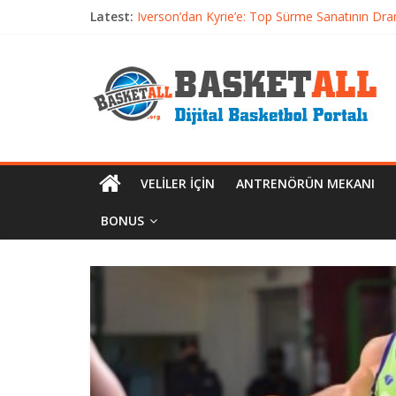
Latest:
Iverson’dan Kyrie’e: Top Sürme Sanatının Dra
Dünyanın En İyi Basketbol Takımı: Gerçek Ş
Etkili Basketbol Antrenmanı Nasıl Olmalı
Basketbolcu Beslenmesi: Performansı Artıran 
VELILER İÇIN
ANTRENÖRÜN MEKANI
BONUS