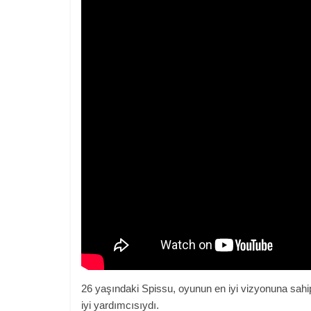
26 yaşındaki Spissu, oyunun en iyi vizyonuna sahi
iyi yardımcısıydı.