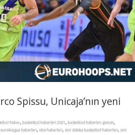
rco Spissu, Unicaja’nın yeni
,
,
,
etbol haber
basketbol haberleri 2021
basketbol haberleri güncel
,
,
,
,
euroleague haberleri
nba haberleri
son dakika basketbol haberleri
son