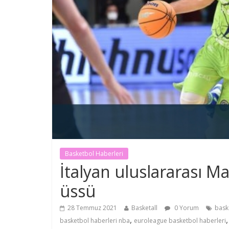
Basketbol Haberleri
İtalyan uluslararası Ma
üssü
28 Temmuz 2021
Basketall
0 Yorum
bask
,
basketbol haberleri nba
euroleague basketbol haberleri