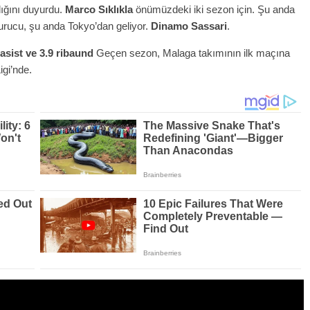
ğını duyurdu.
Marco Sıklıkla
önümüzdeki iki sezon için. Şu anda
urucu, şu anda Tokyo’dan geliyor.
Dinamo Sassari
.
 asist ve 3.9 ribaund
Geçen sezon, Malaga takımının ilk maçına
gi’nde.