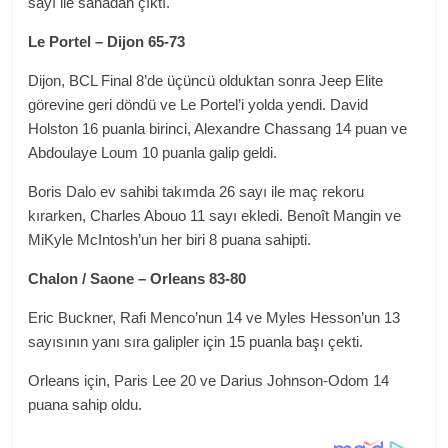
sayı ile sahadan çıktı.
Le Portel – Dijon 65-73
Dijon, BCL Final 8’de üçüncü olduktan sonra Jeep Elite
görevine geri döndü ve Le Portel’i yolda yendi. David
Holston 16 puanla birinci, Alexandre Chassang 14 puan ve
Abdoulaye Loum 10 puanla galip geldi.
Boris Dalo ev sahibi takımda 26 sayı ile maç rekoru
kırarken, Charles Abouo 11 sayı ekledi. Benoît Mangin ve
MiKyle McIntosh’un her biri 8 puana sahipti.
Chalon / Saone – Orleans 83-80
Eric Buckner, Rafi Menco’nun 14 ve Myles Hesson’un 13
sayısının yanı sıra galipler için 15 puanla başı çekti.
Orleans için, Paris Lee 20 ve Darius Johnson-Odom 14
puana sahip oldu.