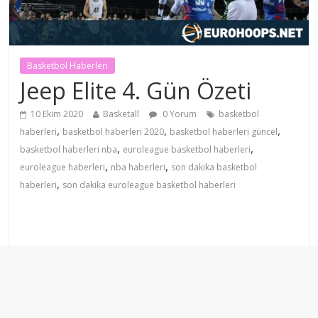
Basketbol Haberleri
Jeep Elite 4. Gün Özeti
10 Ekim 2020
Basketall
0 Yorum
basketbol
,
,
,
haberleri
basketbol haberleri 2020
basketbol haberleri güncel
,
,
basketbol haberleri nba
euroleague basketbol haberleri
,
,
euroleague haberleri
nba haberleri
son dakika basketbol
,
haberleri
son dakika euroleague basketbol haberleri