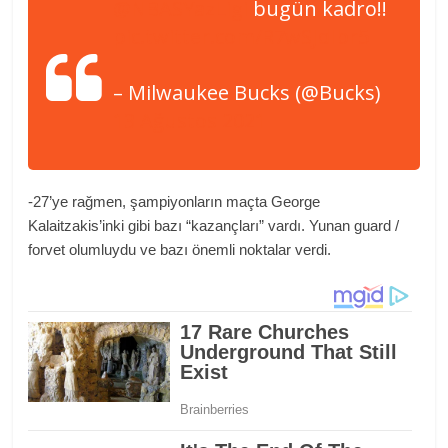
@NBASYazLigi
bugün kadro!!
pic.twitter.com/R7wSJdIbr5
– Milwaukee Bucks (@Bucks)
13 Ağustos 2021
-27’ye rağmen, şampiyonların maçta George
Kalaitzakis’inki gibi bazı “kazançları” vardı. Yunan guard /
forvet olumluydu ve bazı önemli noktalar verdi.