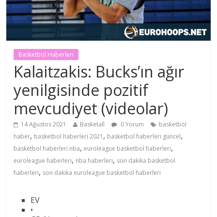
Basketbol Haberleri
Kalaitzakis: Bucks’ın ağır
yenilgisinde pozitif
mevcudiyet (videolar)
14 Ağustos 2021
Basketall
0 Yorum
basketbol
,
,
,
haber
basketbol haberleri 2021
basketbol haberleri güncel
,
,
basketbol haberleri nba
euroleague basketbol haberleri
,
,
euroleague haberleri
nba haberleri
son dakika basketbol
,
haberleri
son dakika euroleague basketbol haberleri
EV
•