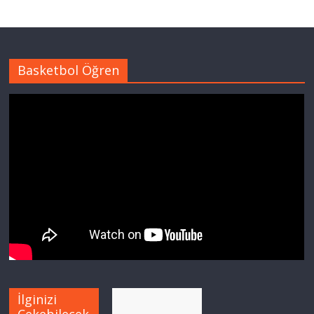
Basketbol Öğren
İlginizi
Çekebilecek