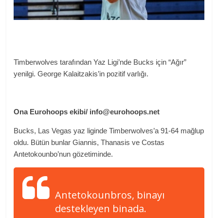
Timberwolves tarafından Yaz Ligi’nde Bucks için “Ağır”
yenilgi. George Kalaitzakis’in pozitif varlığı.
Ona
Eurohoops ekibi/
info@eurohoops.net
Bucks, Las Vegas yaz liginde Timberwolves’a 91-64 mağlup
oldu. Bütün bunlar Giannis, Thanasis ve Costas
Antetokounbo’nun gözetiminde.
Antetokounbros, binayı
destekleyen binada.