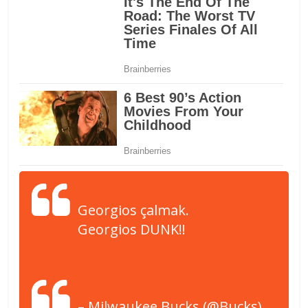
Georgios çalmak.
Georgios DUNK!!
pic.twitter.com/bx4QwYO3c
m
– Milwaukee Bucks (@Bucks)