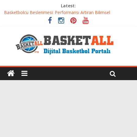
Latest:
Basketbolcu Beslenmesi: Performansı Artıran Bilimsel
Yaklaşımlar
Basketbolda Şut Antrenmanı ve Grafik Oluşturma
Iverson’dan Kyrie’e: Top Sürme Sanatının Dramatik Evrimi
Dünyanın En İyi Basketbol Takımı: Gerçek Şampiyon Kim?
Etkili Basketbol Antrenmanı Nasıl Olmalı