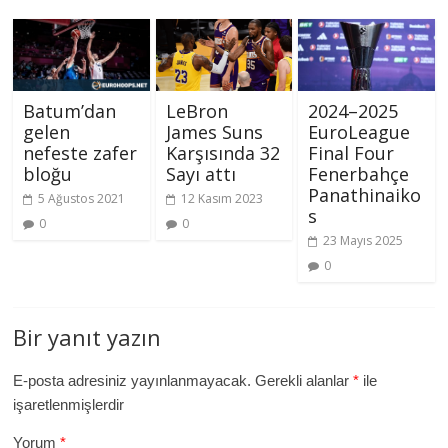
Batum’dan
LeBron
2024–2025
gelen
James Suns
EuroLeague
nefeste zafer
Karşısında 32
Final Four
bloğu
Sayı attı
Fenerbahçe
Panathinaiko
5 Ağustos 2021
12 Kasım 2023
s
0
0
23 Mayıs 2025
0
Bir yanıt yazın
E-posta adresiniz yayınlanmayacak.
Gerekli alanlar
*
ile
işaretlenmişlerdir
Yorum
*