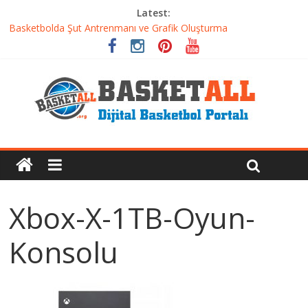
Latest:
Basketbolcu Beslenmesi: Performansı Artıran Bilimsel
Yaklaşımlar
Basketbolda Şut Antrenmanı ve Grafik Oluşturma
Iverson’dan Kyrie’e: Top Sürme Sanatının Dramatik Evrimi
Dünyanın En İyi Basketbol Takımı: Gerçek Şampiyon Kim?
Etkili Basketbol Antrenmanı Nasıl Olmalı
Xbox-X-1TB-Oyun-
Konsolu