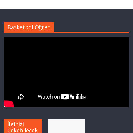
Basketbol Öğren
İlginizi
Çekebilecek