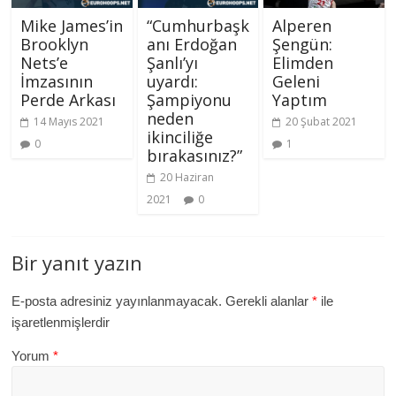
Mike James’in
“Cumhurbaşk
Alperen
Brooklyn
anı Erdoğan
Şengün:
Nets’e
Şanlı’yı
Elimden
İmzasının
uyardı:
Geleni
Perde Arkası
Şampiyonu
Yaptım
neden
14 Mayıs 2021
20 Şubat 2021
ikinciliğe
0
1
bırakasınız?”
20 Haziran
2021
0
Bir yanıt yazın
E-posta adresiniz yayınlanmayacak.
Gerekli alanlar
*
ile
işaretlenmişlerdir
Yorum
*