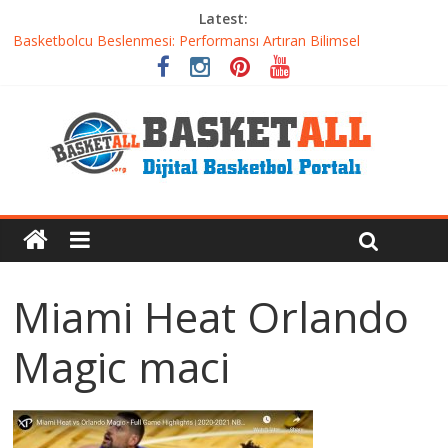
Latest:
Basketbolcu Beslenmesi: Performansı Artıran Bilimsel
Yaklaşımlar
Basketbolda Şut Antrenmanı ve Grafik Oluşturma
Iverson’dan Kyrie’e: Top Sürme Sanatının Dramatik Evrimi
Dünyanın En İyi Basketbol Takımı: Gerçek Şampiyon Kim?
Etkili Basketbol Antrenmanı Nasıl Olmalı
Miami Heat Orlando
Magic maci