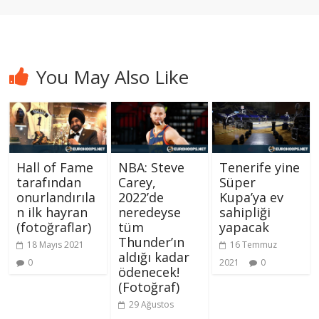
You May Also Like
Hall of Fame
NBA: Steve
Tenerife yine
tarafından
Carey,
Süper
onurlandırıla
2022’de
Kupa’ya ev
n ilk hayran
neredeyse
sahipliği
(fotoğraflar)
tüm
yapacak
Thunder’ın
18 Mayıs 2021
16 Temmuz
aldığı kadar
0
2021
0
ödenecek!
(Fotoğraf)
29 Ağustos