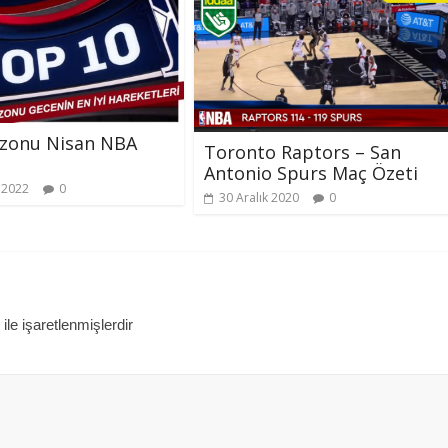
ezonu Nisan NBA
Toronto Raptors – San
Antonio Spurs Maç Özeti
 2022
0
30 Aralık 2020
0
ile işaretlenmişlerdir