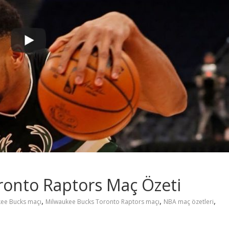
ronto Raptors Maç Özeti
,
,
,
ee Bucks maçı
Milwaukee Bucks Toronto Raptors maçı
NBA maç özetleri