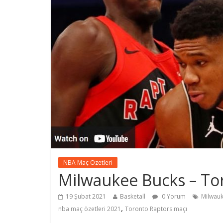
NBA Maç Özetleri
Milwaukee Bucks – To
19 Şubat 2021
Basketall
0 Yorum
Milwauk
,
nba maç özetleri 2021
Toronto Raptors maçı