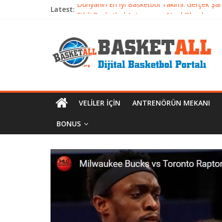
Latest:
Dünyanın En İyi Basketbol Takımı: Gerçek Ş
Etkili Basketbol Antrenmanı Nasıl Olmalı
Basketbolcu Beslenmesi: Performansı Artıran 
Basketbolda Şut Antrenmanı ve Grafik Oluşt
Iverson’dan Kyrie’e: Top Sürme Sanatının Dra
VELILER İÇIN
ANTRENÖRÜN MEKANI
BONUS