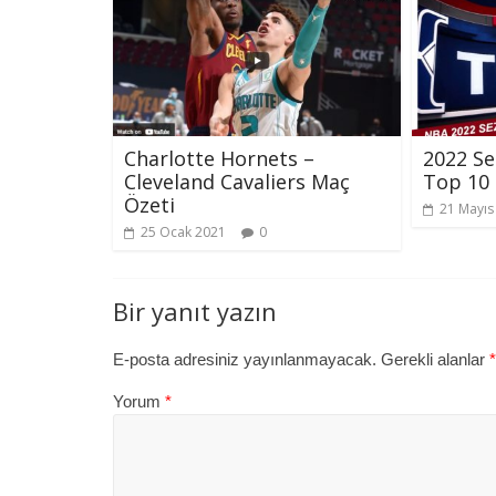
Charlotte Hornets –
2022 S
Cleveland Cavaliers Maç
Top 10
Özeti
21 Mayıs
25 Ocak 2021
0
Bir yanıt yazın
E-posta adresiniz yayınlanmayacak.
Gerekli alanlar
*
Yorum
*