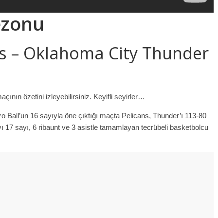
ezonu
s – Oklahoma City Thunder
ın özetini izleyebilirsiniz. Keyifli seyirler…
o Ball’un 16 sayıyla öne çıktığı maçta Pelicans, Thunder’ı 113-80
ı 17 sayı, 6 ribaunt ve 3 asistle tamamlayan tecrübeli basketbolcu