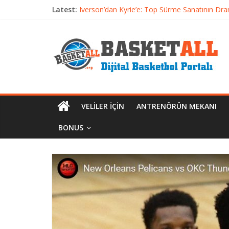
Latest:
Iverson’dan Kyrie’e: Top Sürme Sanatının Dra
Dünyanın En İyi Basketbol Takımı: Gerçek Ş
Etkili Basketbol Antrenmanı Nasıl Olmalı
Basketbolcu Beslenmesi: Performansı Artıran 
Basketbolda Şut Antrenmanı ve Grafik Oluşt
VELILER İÇIN
ANTRENÖRÜN MEKANI
BONUS