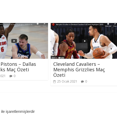
 Pistons – Dallas
Cleveland Cavaliers –
ks Maç Özeti
Memphis Grizzlies Maç
Özeti
2021
0
25 Ocak 2021
0
ile işaretlenmişlerdir