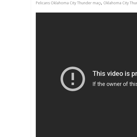
,
Pelicans Oklahoma City Thunder maçı
Oklahoma City Thu