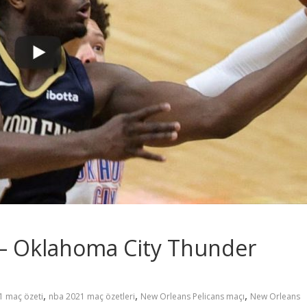
 – Oklahoma City Thunder
,
,
,
1 maç özeti
nba 2021 maç özetleri
New Orleans Pelicans maçı
New Orleans