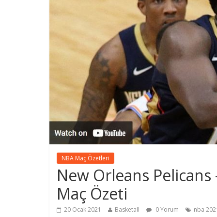
NBA Maç Özetleri
New Orleans Pelicans
Maç Özeti
20 Ocak 2021
Basketall
0 Yorum
nba 202