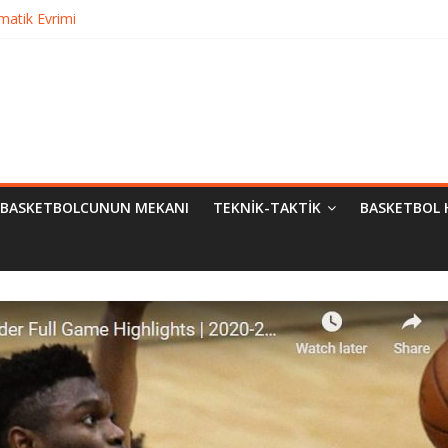
matik Evrimi
ampiyon Kim?
Bilimsel Yaklaşımlar
urma
BASKETBOLCUNUN MEKANI
TEKNIK-TAKTIK
BASKETBOL 