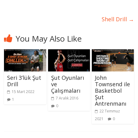
Shell Drill
→
You May Also Like
Seri 3’lük Şut
Şut Oyunları
John
Drill
ve
Townsend ile
Çalışmaları
Basketbol
15 Mart 2022
Şut
7 Aralık 2016
1
Antrenmanı
0
22 Temmuz
2021
0