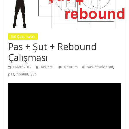
Şut Çalışmaları
Pas + Şut + Rebound
Çalışması
,
7 Mart 2017
Basketall
0 Yorum
basketbolda şut
,
,
pas
ribaunt
Şut