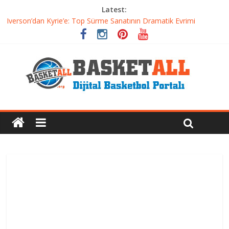
Latest:
Iverson’dan Kyrie’e: Top Sürme Sanatının Dramatik Evrimi
Dünyanın En İyi Basketbol Takımı: Gerçek Şampiyon Kim?
Etkili Basketbol Antrenmanı Nasıl Olmalı
Basketbolcu Beslenmesi: Performansı Artıran Bilimsel
Yaklaşımlar
Basketbolda Şut Antrenmanı ve Grafik Oluşturma