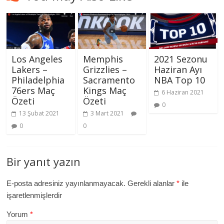
Los Angeles
Memphis
2021 Sezonu
Lakers –
Grizzlies –
Haziran Ayı
Philadelphia
Sacramento
NBA Top 10
76ers Maç
Kings Maç
6 Haziran 2021
Özeti
Özeti
0
13 Şubat 2021
3 Mart 2021
0
0
Bir yanıt yazın
E-posta adresiniz yayınlanmayacak.
Gerekli alanlar
*
ile
işaretlenmişlerdir
Yorum
*