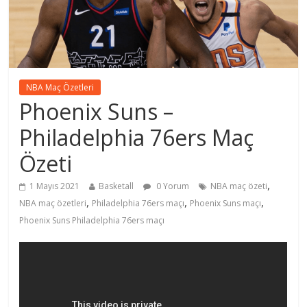
NBA Maç Özetleri
Phoenix Suns –
Philadelphia 76ers Maç
Özeti
,
1 Mayıs 2021
Basketall
0 Yorum
NBA maç özeti
,
,
,
NBA maç özetleri
Philadelphia 76ers maçı
Phoenix Suns maçı
Phoenix Suns Philadelphia 76ers maçı