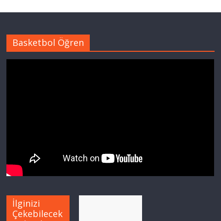
Basketbol Öğren
İlginizi
Çekebilecek