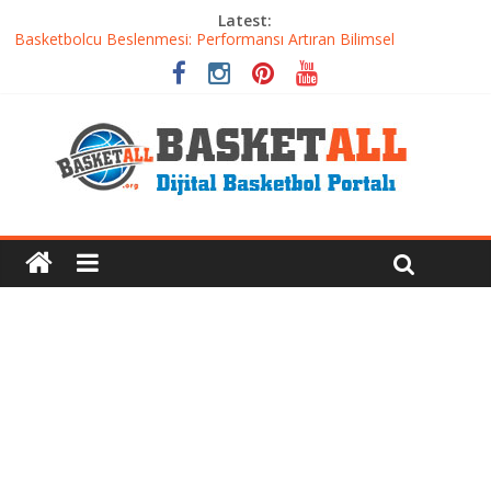
Latest:
Basketbolcu Beslenmesi: Performansı Artıran Bilimsel
Yaklaşımlar
Basketbolda Şut Antrenmanı ve Grafik Oluşturma
Iverson’dan Kyrie’e: Top Sürme Sanatının Dramatik Evrimi
Dünyanın En İyi Basketbol Takımı: Gerçek Şampiyon Kim?
Etkili Basketbol Antrenmanı Nasıl Olmalı