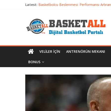
Latest:
Basketbolcu Beslenmesi: Performansı Artıran 
Basketbolda Şut Antrenmanı ve Grafik Oluşt
Iverson’dan Kyrie’e: Top Sürme Sanatının Dra
Dünyanın En İyi Basketbol Takımı: Gerçek Ş
Etkili Basketbol Antrenmanı Nasıl Olmalı
VELILER İÇIN
ANTRENÖRÜN MEKANI
BONUS