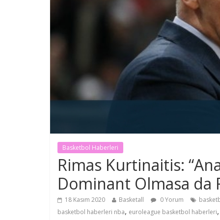
Basketbol Haberleri
Rimas Kurtinaitis: “An
Dominant Olmasa da Fa
18 Kasım 2020
Basketall
0 Yorum
basketb
,
basketbol haberleri nba
euroleague basketbol haberleri