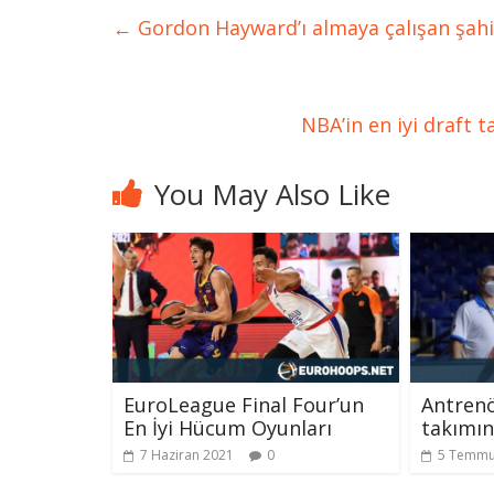
←
Gordon Hayward’ı almaya çalışan şahi
NBA’in en iyi draft 
You May Also Like
EuroLeague Final Four’un
Antrenö
En İyi Hücum Oyunları
takımın
7 Haziran 2021
0
5 Temmu