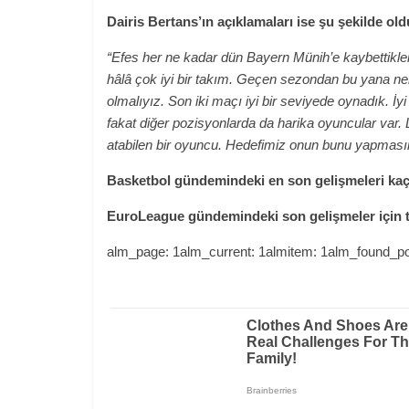
Dairis Bertans’ın açıklamaları ise şu şekilde old
“Efes her ne kadar dün Bayern Münih’e kaybettikl
hâlâ çok iyi bir takım. Geçen sezondan bu yana n
olmalıyız. Son iki maçı iyi bir seviyede oynadık. İy
fakat diğer pozisyonlarda da harika oyuncular var. 
atabilen bir oyuncu. Hedefimiz onun bunu yapma
Basketbol gündemindeki en son gelişmeleri kaçı
EuroLeague gündemindeki son gelişmeler için t
alm_page: 1alm_current: 1almitem: 1alm_found_po