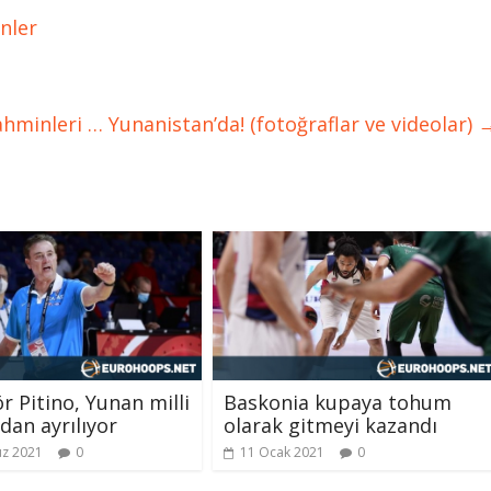
nler
tahminleri … Yunanistan’da! (fotoğraflar ve videolar)
r Pitino, Yunan milli
Baskonia kupaya tohum
dan ayrılıyor
olarak gitmeyi kazandı
z 2021
0
11 Ocak 2021
0