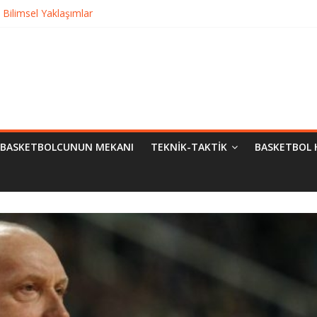
Bilimsel Yaklaşımlar
urma
matik Evrimi
ampiyon Kim?
BASKETBOLCUNUN MEKANI
TEKNIK-TAKTIK
BASKETBOL 