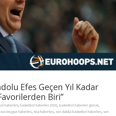
adolu Efes Geçen Yıl Kadar
vorilerden Biri”
,
,
,
ol haberleri
basketbol haberleri 2020
basketbol haberleri güncel
,
,
,
,
euroleague haberleri
nba haberleri
son dakika basketbol haberleri
son