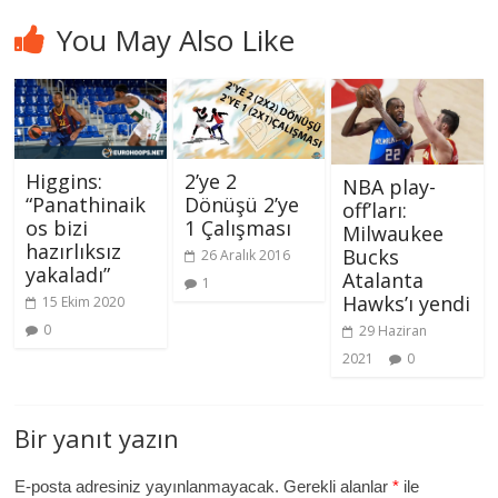
You May Also Like
Higgins:
2’ye 2
NBA play-
“Panathinaik
Dönüşü 2’ye
off’ları:
os bizi
1 Çalışması
Milwaukee
hazırlıksız
Bucks
26 Aralık 2016
yakaladı”
Atalanta
1
Hawks’ı yendi
15 Ekim 2020
0
29 Haziran
2021
0
Bir yanıt yazın
E-posta adresiniz yayınlanmayacak.
Gerekli alanlar
*
ile