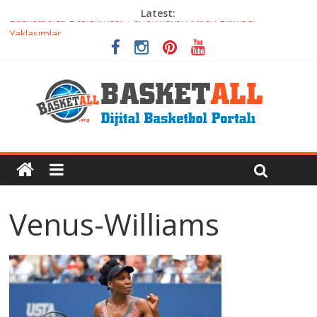
Latest:
Basketbolcu Beslenmesi: Performansı Artıran Bilimsel
Yaklaşımlar
Basketbolda Şut Antrenmanı ve Grafik Oluşturma
Iverson’dan Kyrie’e: Top Sürme Sanatının Dramatik Evrimi
Dünyanın En İyi Basketbol Takımı: Gerçek Şampiyon Kim?
Etkili Basketbol Antrenmanı Nasıl Olmalı
Venus-Williams