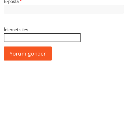
E-posta
*
İnternet sitesi