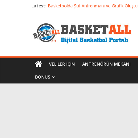
Latest:
Basketbolda Şut Antrenmanı ve Grafik Oluşt
Iverson’dan Kyrie’e: Top Sürme Sanatının Dra
Dünyanın En İyi Basketbol Takımı: Gerçek Ş
Etkili Basketbol Antrenmanı Nasıl Olmalı
VELILER İÇIN
ANTRENÖRÜN MEKANI
BONUS