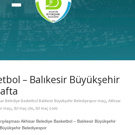
tbol – Balıkesir Büyükşehir
afta
,
sar Belediye Basketbol Balıkesir Büyükşehir Belediyespor maçı
Akhisar
,
,
or maçı
tbl maç izle
tbl maç özeti
laşması Akhisar Belediye Basketbol – Balıkesir Büyükşehir
 Büyükşehir Belediyespor