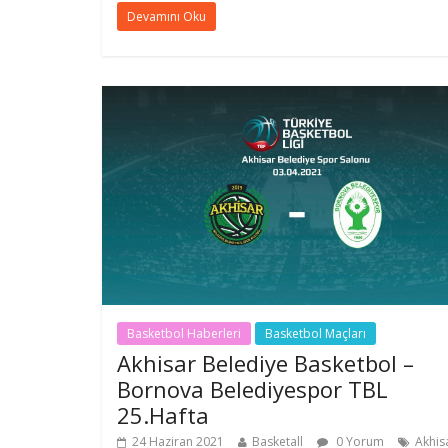
Devamını Oku
Basketbol Haberleri
Basketbol Maçları
Akhisar Belediye Basketbol –
Bornova Belediyespor TBL
25.Hafta
24 Haziran 2021
Basketall
0 Yorum
Akhis