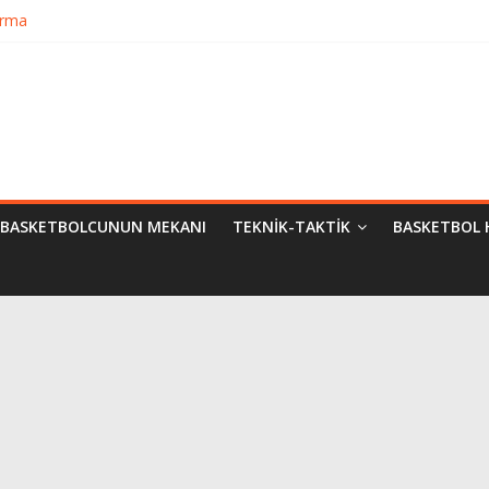
urma
matik Evrimi
ampiyon Kim?
BASKETBOLCUNUN MEKANI
TEKNIK-TAKTIK
BASKETBOL 