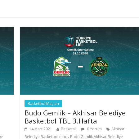
Basketbol Maçları
Budo Gemlik – Akhisar Belediye
Basketbol TBL 3.Hafta
14 Mart 2021
Basketall
0 Yorum
Akhisar
,
Belediye Basketbol maçı
Budo Gemlik Akhisar Belediye
ar