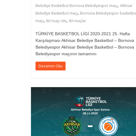
,
Belediye Basketbol Bornova Belediyespor maçı
Akhisar
,
Belediye Basketbol maçı
Bornova Belediyespor basketbo
,
,
maçı
tbl maçı izle
tbl maçlar
TÜRKİYE BASKETBOL LİGİ 2020-2021 25. Hafta
Karşılaşması Akhisar Belediye Basketbol – Bornova
Belediyespor Akhisar Belediye Basketbol – Bornova
Belediyespor maçının tamamını
Devamını Oku