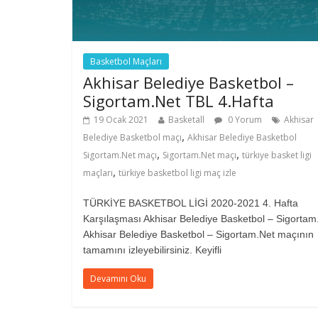
Basketbol Maçları
Akhisar Belediye Basketbol –
Sigortam.Net TBL 4.Hafta
19 Ocak 2021
Basketall
0 Yorum
Akhisar
,
Belediye Basketbol maçı
Akhisar Belediye Basketbol
,
,
Sigortam.Net maçı
Sigortam.Net maçı
türkiye basket ligi
,
maçları
türkiye basketbol ligi maç izle
TÜRKİYE BASKETBOL LİGİ 2020-2021 4. Hafta
Karşılaşması Akhisar Belediye Basketbol – Sigortam
Akhisar Belediye Basketbol – Sigortam.Net maçının
tamamını izleyebilirsiniz. Keyifli
Devamını Oku