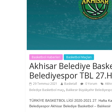
Basketbol Haberleri
Basketbol Maçları
Akhisar Belediye Baske
Belediyespor TBL 27.H
29 Temmuz 2021
Basketall
0 Yorum
Akhi
,
Belediye Basketbol maçı
Balıkesir Büyükşehir Belediyesp
TÜRKİYE BASKETBOL LİGİ 2020-2021 27. Hafta Karşı
Belediyespor Akhisar Belediye Basketbol – Balıkesir