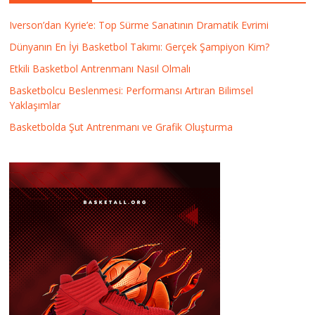
Iverson’dan Kyrie’e: Top Sürme Sanatının Dramatik Evrimi
Dünyanın En İyi Basketbol Takımı: Gerçek Şampiyon Kim?
Etkili Basketbol Antrenmanı Nasıl Olmalı
Basketbolcu Beslenmesi: Performansı Artıran Bilimsel
Yaklaşımlar
Basketbolda Şut Antrenmanı ve Grafik Oluşturma