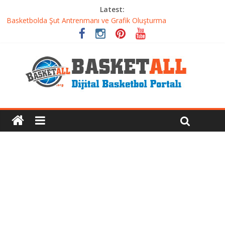
Latest:
Basketbolda Şut Antrenmanı ve Grafik Oluşturma
Iverson’dan Kyrie’e: Top Sürme Sanatının Dramatik Evrimi
Dünyanın En İyi Basketbol Takımı: Gerçek Şampiyon Kim?
Etkili Basketbol Antrenmanı Nasıl Olmalı
Basketbolcu Beslenmesi: Performansı Artıran Bilimsel
Yaklaşımlar