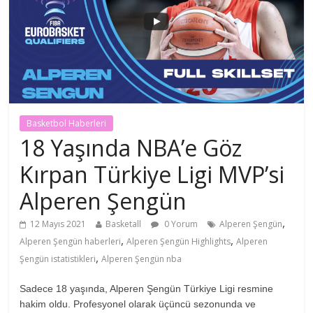
Basketbol Haberleri
18 Yaşında NBA’e Göz
Kırpan Türkiye Ligi MVP’si
Alperen Şengün
,
12 Mayıs 2021
Basketall
0 Yorum
Alperen Şengün
,
,
Alperen Şengün haberleri
Alperen Şengün Highlights
Alperen
,
Şengün istatistikleri
Alperen Şengün nba
Sadece 18 yaşında, Alperen Şengün Türkiye Ligi resmine
hakim oldu. Profesyonel olarak üçüncü sezonunda ve