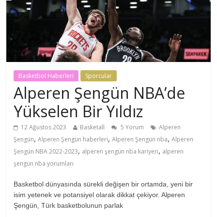
Basketbol Haberleri
Sporcular
Alperen Şengün NBA’de
Yükselen Bir Yıldız
12 Ağustos 2023
Basketall
5 Yorum
Alperen
,
,
,
Şengün
Alperen Şengün haberleri
Alperen Şengün nba
Alperen
,
,
Şengün NBA 2022-2023
alperen şengün nba kariyeri
alperen
şengün nba yorumları
Basketbol dünyasında sürekli değişen bir ortamda, yeni bir
isim yetenek ve potansiyel olarak dikkat çekiyor. Alperen
Şengün, Türk basketbolunun parlak