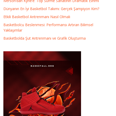
Iverson’dan Kyrie’e: Top Sürme Sanatının Dramatik Evrimi
Dünyanın En İyi Basketbol Takımı: Gerçek Şampiyon Kim?
Etkili Basketbol Antrenmanı Nasıl Olmalı
Basketbolcu Beslenmesi: Performansı Artıran Bilimsel
Yaklaşımlar
Basketbolda Şut Antrenmanı ve Grafik Oluşturma