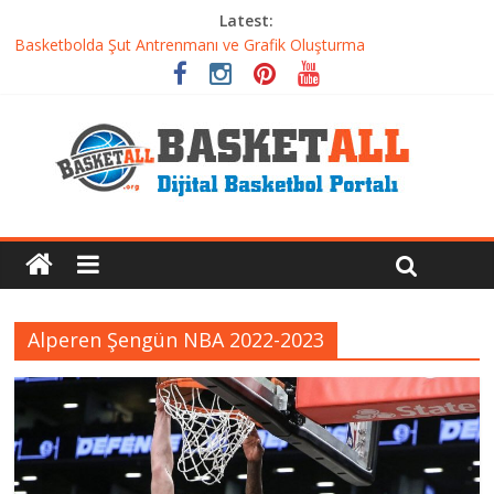
Latest:
Basketbolda Şut Antrenmanı ve Grafik Oluşturma
Iverson’dan Kyrie’e: Top Sürme Sanatının Dramatik Evrimi
Dünyanın En İyi Basketbol Takımı: Gerçek Şampiyon Kim?
Etkili Basketbol Antrenmanı Nasıl Olmalı
Basketbolcu Beslenmesi: Performansı Artıran Bilimsel
Yaklaşımlar
Alperen Şengün NBA 2022-2023