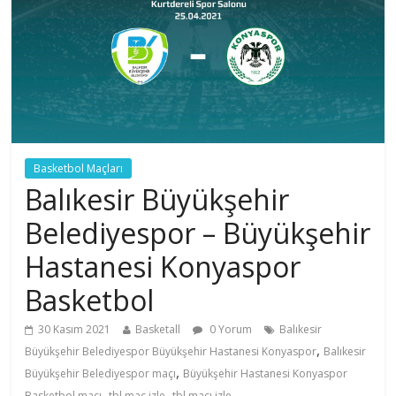
Basketbol Maçları
Balıkesir Büyükşehir
Belediyespor – Büyükşehir
Hastanesi Konyaspor
Basketbol
30 Kasım 2021
Basketall
0 Yorum
Balıkesir
,
Büyükşehir Belediyespor Büyükşehir Hastanesi Konyaspor
Balıkesir
,
Büyükşehir Belediyespor maçı
Büyükşehir Hastanesi Konyaspor
,
,
Basketbol maçı
tbl maç izle
tbl maçı izle