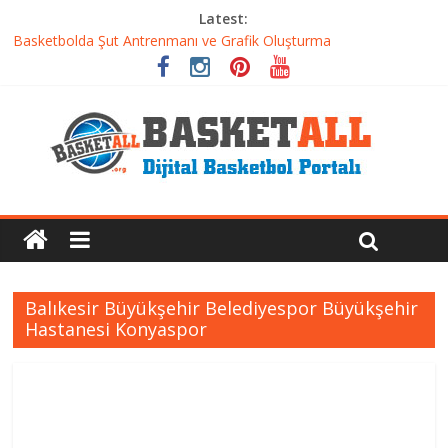
Latest:
Basketbolcu Beslenmesi: Performansı Artıran Bilimsel
Yaklaşımlar
Basketbolda Şut Antrenmanı ve Grafik Oluşturma
Iverson’dan Kyrie’e: Top Sürme Sanatının Dramatik Evrimi
Dünyanın En İyi Basketbol Takımı: Gerçek Şampiyon Kim?
Etkili Basketbol Antrenmanı Nasıl Olmalı
Balıkesir Büyükşehir Belediyespor Büyükşehir
Hastanesi Konyaspor