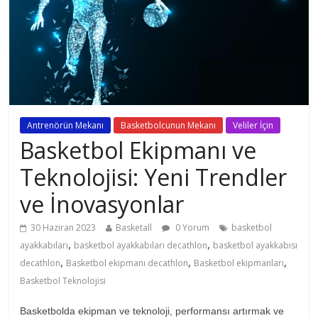
Antrenörün Mekanı
Basketbolcunun Mekanı
Veliler İçin
Basketbol Ekipmanı ve
Teknolojisi: Yeni Trendler
ve İnovasyonlar
30 Haziran 2023
Basketall
0 Yorum
basketbol
,
,
ayakkabıları
basketbol ayakkabıları decathlon
basketbol ayakkabısı
,
,
,
decathlon
Basketbol ekipmanı decathlon
Basketbol ekipmanları
Basketbol Teknolojisi
Basketbolda ekipman ve teknoloji, performansı artırmak ve