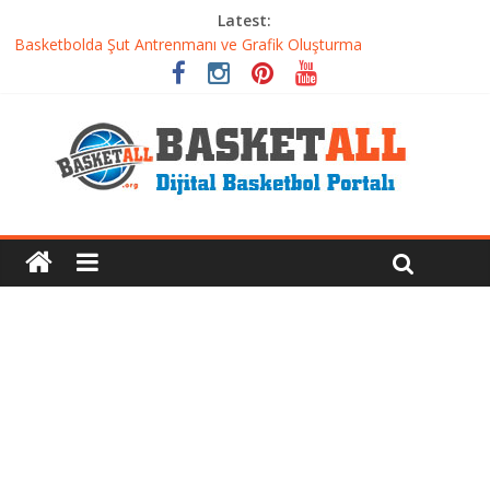
Latest:
Basketbolda Şut Antrenmanı ve Grafik Oluşturma
Iverson’dan Kyrie’e: Top Sürme Sanatının Dramatik Evrimi
Dünyanın En İyi Basketbol Takımı: Gerçek Şampiyon Kim?
Etkili Basketbol Antrenmanı Nasıl Olmalı
Basketbolcu Beslenmesi: Performansı Artıran Bilimsel
Yaklaşımlar