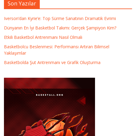
Son Yazılar
Iverson’dan Kyrie’e: Top Sürme Sanatının Dramatik Evrimi
Dünyanın En İyi Basketbol Takımı: Gerçek Şampiyon Kim?
Etkili Basketbol Antrenmanı Nasıl Olmalı
Basketbolcu Beslenmesi: Performansı Artıran Bilimsel
Yaklaşımlar
Basketbolda Şut Antrenmanı ve Grafik Oluşturma