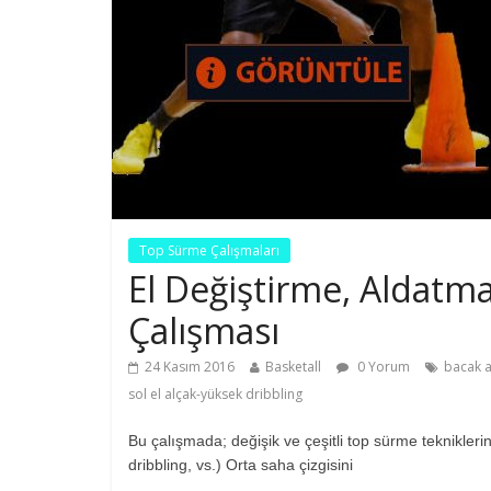
Top Sürme Çalışmaları
El Değiştirme, Aldatm
Çalışması
24 Kasım 2016
Basketall
0 Yorum
bacak a
sol el alçak-yüksek dribbling
Bu çalışmada; değişik ve çeşitli top sürme tekniklerini 
dribbling, vs.) Orta saha çizgisini