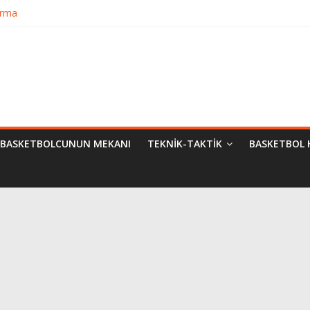
urma
matik Evrimi
ampiyon Kim?
Bilimsel Yaklaşımlar
BASKETBOLCUNUN MEKANI
TEKNIK-TAKTIK
BASKETBOL 