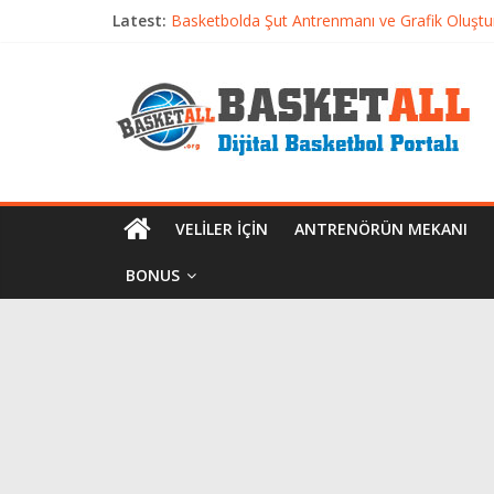
Latest:
Basketbolda Şut Antrenmanı ve Grafik Oluşt
Iverson’dan Kyrie’e: Top Sürme Sanatının Dra
Dünyanın En İyi Basketbol Takımı: Gerçek Ş
Etkili Basketbol Antrenmanı Nasıl Olmalı
Basketbolcu Beslenmesi: Performansı Artıran 
VELILER İÇIN
ANTRENÖRÜN MEKANI
BONUS