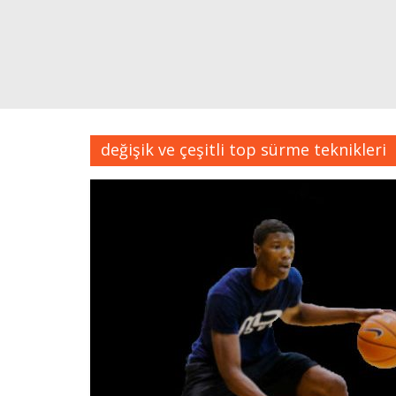
değişik ve çeşitli top sürme teknikleri