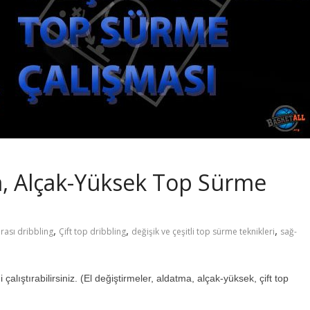
a, Alçak-Yüksek Top Sürme
,
,
,
rası dribbling
Çift top dribbling
değişik ve çeşitli top sürme teknikleri
sağ-
çalıştırabilirsiniz. (El değiştirmeler, aldatma, alçak-yüksek, çift top