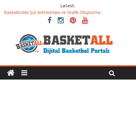
Latest:
Basketbolda Şut Antrenmanı ve Grafik Oluşturma
Iverson’dan Kyrie’e: Top Sürme Sanatının Dramatik Evrimi
Dünyanın En İyi Basketbol Takımı: Gerçek Şampiyon Kim?
Etkili Basketbol Antrenmanı Nasıl Olmalı
Basketbolcu Beslenmesi: Performansı Artıran Bilimsel
Yaklaşımlar