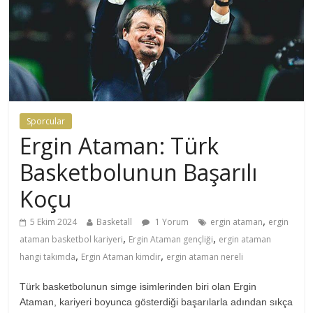
Sporcular
Ergin Ataman: Türk
Basketbolunun Başarılı
Koçu
,
5 Ekim 2024
Basketall
1 Yorum
ergin ataman
ergin
,
,
ataman basketbol kariyeri
Ergin Ataman gençliği
ergin ataman
,
,
hangi takımda
Ergin Ataman kimdir
ergin ataman nereli
Türk basketbolunun simge isimlerinden biri olan Ergin
Ataman, kariyeri boyunca gösterdiği başarılarla adından sıkça