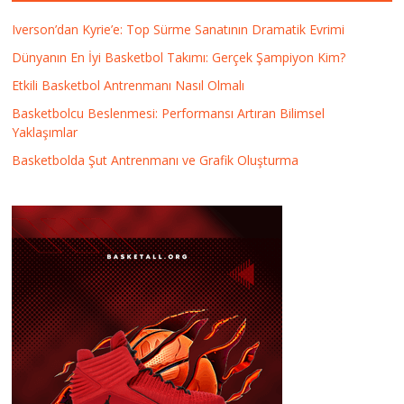
Iverson’dan Kyrie’e: Top Sürme Sanatının Dramatik Evrimi
Dünyanın En İyi Basketbol Takımı: Gerçek Şampiyon Kim?
Etkili Basketbol Antrenmanı Nasıl Olmalı
Basketbolcu Beslenmesi: Performansı Artıran Bilimsel
Yaklaşımlar
Basketbolda Şut Antrenmanı ve Grafik Oluşturma