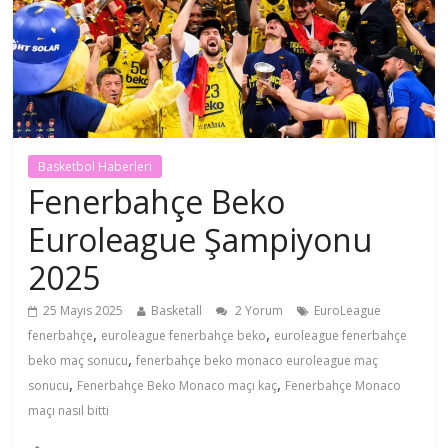
Basketbol Haberleri
Fenerbahçe Beko
Euroleague Şampiyonu
2025
25 Mayıs 2025
Basketall
2 Yorum
EuroLeague
,
,
fenerbahçe
euroleague fenerbahçe beko
euroleague fenerbahçe
,
beko maç sonucu
fenerbahçe beko monaco euroleague maç
,
,
sonucu
Fenerbahçe Beko Monaco maçı kaç
Fenerbahçe Monaco
maçı nasıl bitti