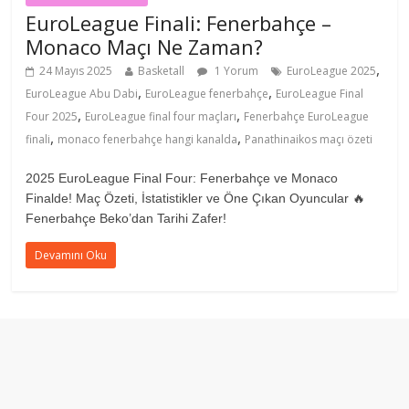
EuroLeague Finali: Fenerbahçe –
Monaco Maçı Ne Zaman?
,
24 Mayıs 2025
Basketall
1 Yorum
EuroLeague 2025
,
,
EuroLeague Abu Dabi
EuroLeague fenerbahçe
EuroLeague Final
,
,
Four 2025
EuroLeague final four maçları
Fenerbahçe EuroLeague
,
,
finali
monaco fenerbahçe hangi kanalda
Panathinaikos maçı özeti
2025 EuroLeague Final Four: Fenerbahçe ve Monaco
Finalde! Maç Özeti, İstatistikler ve Öne Çıkan Oyuncular 🔥
Fenerbahçe Beko’dan Tarihi Zafer!
Devamını Oku