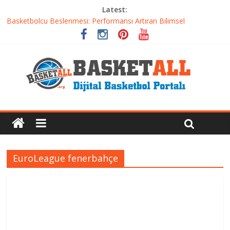
Latest:
Etkili Basketbol Antrenmanı Nasıl Olmalı
Basketbolcu Beslenmesi: Performansı Artıran Bilimsel
Yaklaşımlar
Basketbolda Şut Antrenmanı ve Grafik Oluşturma
Iverson’dan Kyrie’e: Top Sürme Sanatının Dramatik Evrimi
Dünyanın En İyi Basketbol Takımı: Gerçek Şampiyon Kim?
EuroLeague fenerbahçe