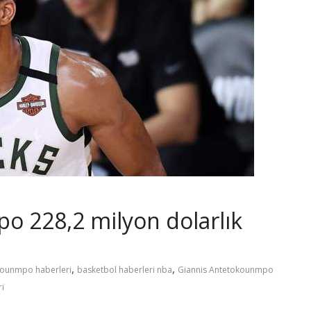
o 228,2 milyon dolarlık
,
,
kounmpo haberleri
basketbol haberleri nba
Giannis Antetokounmpo
ri