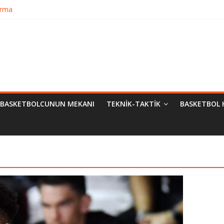
urma
matik Evrimi
ampiyon Kim?
Bilimsel Yaklaşımlar
BASKETBOLCUNUN MEKANI
TEKNIK-TAKTIK
BASKETBOL 