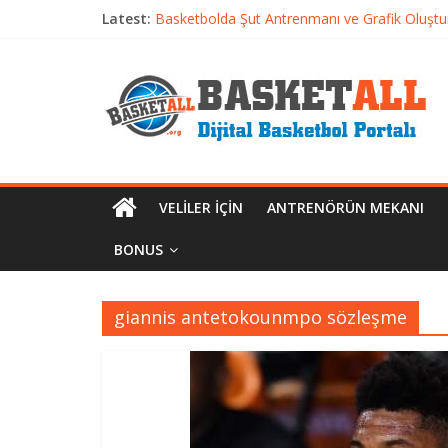
Latest:
Basketbolda Şut Antrenmanı ve Grafik Oluşt
Iverson’dan Kyrie’e: Top Sürme Sanatının Dra
Dünyanın En İyi Basketbol Takımı: Gerçek Ş
Etkili Basketbol Antrenmanı Nasıl Olmalı
Basketbolcu Beslenmesi: Performansı Artıran 
VELILER İÇIN
ANTRENÖRÜN MEKANI
BONUS
giannis antetokounmpo sözleşme