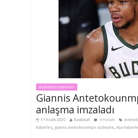
Basketbol Haberleri
Giannis Antetokounmp
anlaşma imzaladı
17 Aralık 2020
Basketall
0 Yorum
Anteto
,
,
haberleri
giannis antetokounmpo sözleşme
nba haberle