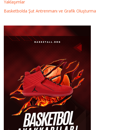
Yaklaşımlar
Basketbolda Şut Antrenmanı ve Grafik Oluşturma