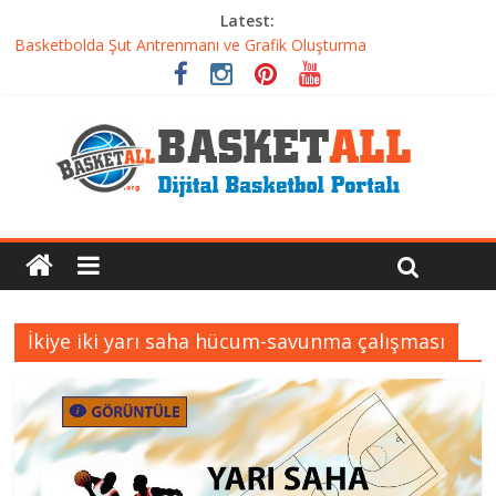
Latest:
Basketbolda Şut Antrenmanı ve Grafik Oluşturma
Iverson’dan Kyrie’e: Top Sürme Sanatının Dramatik Evrimi
Dünyanın En İyi Basketbol Takımı: Gerçek Şampiyon Kim?
Etkili Basketbol Antrenmanı Nasıl Olmalı
Basketbolcu Beslenmesi: Performansı Artıran Bilimsel
Yaklaşımlar
İkiye iki yarı saha hücum-savunma çalışması