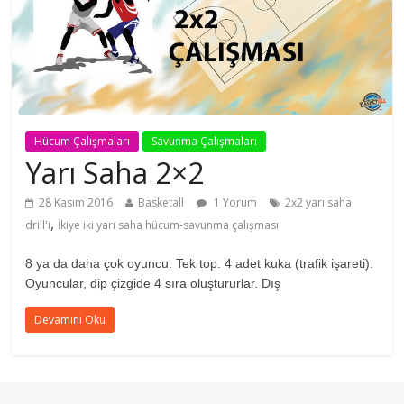
Hücum Çalışmaları
Savunma Çalışmaları
Yarı Saha 2×2
28 Kasım 2016
Basketall
1 Yorum
2x2 yarı saha
,
drill'i
İkiye iki yarı saha hücum-savunma çalışması
8 ya da daha çok oyuncu. Tek top. 4 adet kuka (trafik işareti).
Oyuncular, dip çizgide 4 sıra oluştururlar. Dış
Devamını Oku