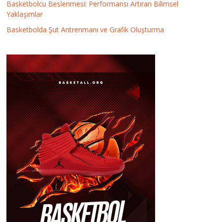
Basketbolcu Beslenmesi: Performansı Artıran Bilimsel
Yaklaşımlar
Basketbolda Şut Antrenmanı ve Grafik Oluşturma