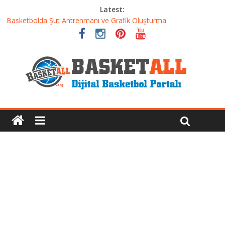
Latest:
Basketbolda Şut Antrenmanı ve Grafik Oluşturma
Iverson’dan Kyrie’e: Top Sürme Sanatının Dramatik Evrimi
Dünyanın En İyi Basketbol Takımı: Gerçek Şampiyon Kim?
Etkili Basketbol Antrenmanı Nasıl Olmalı
Basketbolcu Beslenmesi: Performansı Artıran Bilimsel
Yaklaşımlar