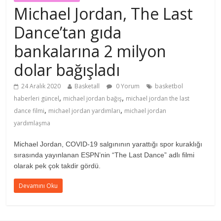
Michael Jordan, The Last
Dance’tan gıda
bankalarına 2 milyon
dolar bağışladı
24 Aralık 2020
Basketall
0 Yorum
basketbol
,
,
haberleri güncel
michael jordan bağış
michael jordan the last
,
,
dance filmi
michael jordan yardımları
michael jordan
yardımlaşma
Michael Jordan, COVID-19 salgınının yarattığı spor kuraklığı
sırasında yayınlanan ESPN’nin “The Last Dance” adlı filmi
olarak pek çok takdir gördü.
Devamını Oku