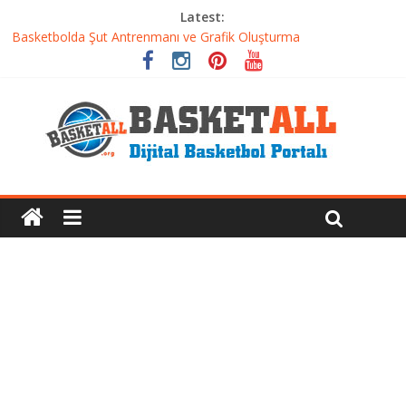
Latest:
Basketbolda Şut Antrenmanı ve Grafik Oluşturma
Iverson’dan Kyrie’e: Top Sürme Sanatının Dramatik Evrimi
Dünyanın En İyi Basketbol Takımı: Gerçek Şampiyon Kim?
Etkili Basketbol Antrenmanı Nasıl Olmalı
Basketbolcu Beslenmesi: Performansı Artıran Bilimsel
Yaklaşımlar