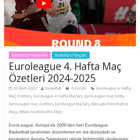
Basketbol Haberleri
Basketbol Maçları
Euroleague 4. Hafta Maç
Özetleri 2024-2025
30 Ekim 2024
Basketall
0 Yorum
Euroleague 4. Hafta
,
,
,
Maç Özetleri
Euroleague 4. Hafta Maçları
EuroLeague maç özeti
,
,
EuroLeague maç özetleri
Euroleague Maçları
Maccabi-Fenerbahce
,
Maçı
Milan-Anadolu Efes Maçı
EuroLeague, Avrupa’da 2000’den beri Euroleague
Basketball tarafından düzenlenen en üst düzeydeki ve
kazananın Avrupa Şampiyonu olarak belirlendiği uluslararası