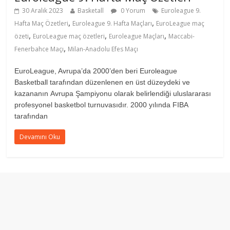
30 Aralık 2023
Basketall
0 Yorum
Euroleague 9.
,
,
Hafta Maç Özetleri
Euroleague 9. Hafta Maçları
EuroLeague maç
,
,
,
özeti
EuroLeague maç özetleri
Euroleague Maçları
Maccabi-
,
Fenerbahce Maçı
Milan-Anadolu Efes Maçı
EuroLeague, Avrupa’da 2000’den beri Euroleague
Basketball tarafından düzenlenen en üst düzeydeki ve
kazananın Avrupa Şampiyonu olarak belirlendiği uluslararası
profesyonel basketbol turnuvasıdır. 2000 yılında FIBA
tarafından
Devamını Oku