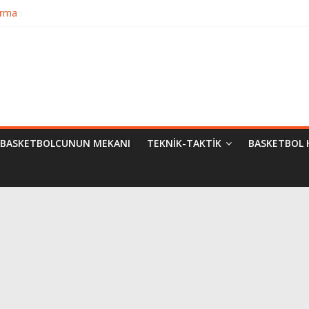
urma
matik Evrimi
ampiyon Kim?
Bilimsel Yaklaşımlar
BASKETBOLCUNUN MEKANI
TEKNIK-TAKTIK
BASKETBOL 