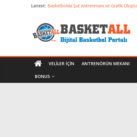
Latest:
Basketbolda Şut Antrenmanı ve Grafik Oluşt
Iverson’dan Kyrie’e: Top Sürme Sanatının Dra
Dünyanın En İyi Basketbol Takımı: Gerçek Ş
Etkili Basketbol Antrenmanı Nasıl Olmalı
Basketbolcu Beslenmesi: Performansı Artıran 
VELILER İÇIN
ANTRENÖRÜN MEKANI
BONUS