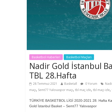
Basketbol Haberleri
Basketbol Maçları
Nadir Gold İstanbul B
TBL 28.Hafta
28 Temmuz 2021
Basketall
0 Yorum
Nadi
,
,
,
,
maçı
Semt77 Yalovaspor maçı
tbl maç izle
tbl maçı izle
TÜRKİYE BASKETBOL LİGİ 2020-2021 28. Hafta Karş
Gold İstanbul Basket – Semt77 Yalovaspor