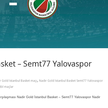
asket – Semt77 Yalovaspor
,
r Gold İstanbul Basket maçı
Nadir Gold İstanbul Basket Semt77 Yalovaspor
tbl maçlar
ılaşması Nadir Gold İstanbul Basket – Semt77 Yalovaspor Nadir