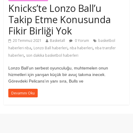
Knicks’te Lonzo Ball’u
Takip Etme Konusunda
Fikir Birliği Yok
20 Temmuz 2021
Basketall
0 Yorum
basketbol
,
,
,
haberleri nba
Lonzo Ball haberleri
nba haberleri
nba transfer
,
haberleri
son dakika basketbol haberleri
Lonzo Ball’un serbest oyunculuğu, muhtemelen onun
hizmetleri için yarışan küçük bir avuç takıma inecek.
Görevdeki Pelicans’ın yanı sıra, Bulls ve
Devamını Oku