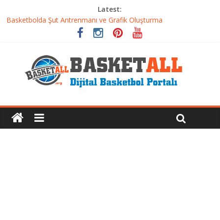
Latest:
Basketbolda Şut Antrenmanı ve Grafik Oluşturma
Iverson’dan Kyrie’e: Top Sürme Sanatının Dramatik Evrimi
Dünyanın En İyi Basketbol Takımı: Gerçek Şampiyon Kim?
Etkili Basketbol Antrenmanı Nasıl Olmalı
Basketbolcu Beslenmesi: Performansı Artıran Bilimsel
Yaklaşımlar