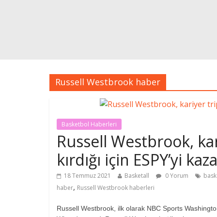
Russell Westbrook haber
Basketbol Haberleri
Russell Westbrook, ka
kırdığı için ESPY’yi kaz
18 Temmuz 2021
Basketall
0 Yorum
bask
,
haber
Russell Westbrook haberleri
Russell Westbrook, ilk olarak NBC Sports Washingto