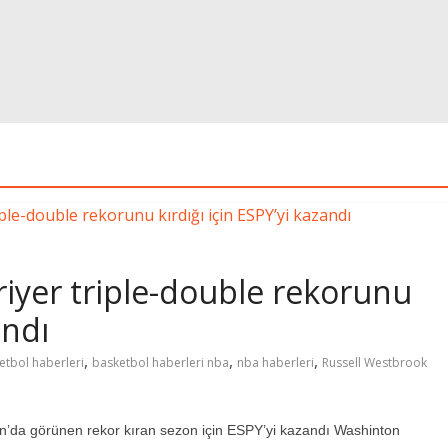
riyer triple-double rekorunu
andı
,
,
,
etbol haberleri
basketbol haberleri nba
nba haberleri
Russell Westbrook
n’da görünen rekor kıran sezon için ESPY’yi kazandı Washinton