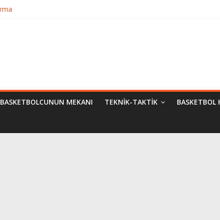
Bilimsel Yaklaşımlar
urma
matik Evrimi
ampiyon Kim?
BASKETBOLCUNUN MEKANI
TEKNIK-TAKTIK
BASKETBOL 