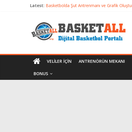
Basketbolcu Beslenmesi: Performansı Artıran 
Latest:
Basketbolda Şut Antrenmanı ve Grafik Oluşt
Iverson’dan Kyrie’e: Top Sürme Sanatının Dra
Dünyanın En İyi Basketbol Takımı: Gerçek Ş
Etkili Basketbol Antrenmanı Nasıl Olmalı
VELILER İÇIN
ANTRENÖRÜN MEKANI
BONUS