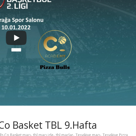
s Co Basket TBL 9.Hafta
,
,
,
,
lls Co Basket maçı
tbl maçı izle
tbl maçlar
Teşvikiye maçı
Teşvikiye Pizza