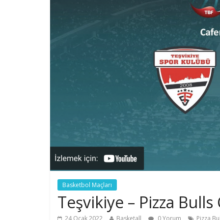
Basketbol Maçları
Teşvikiye – Pizza Bull
24 Ocak 2022
Basketall
0 Yorum
Pizza Bu