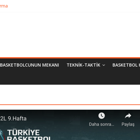
urma
matik Evrimi
ampiyon Kim?
BASKETBOLCUNUN MEKANI
TEKNIK-TAKTIK
BASKETBOL 