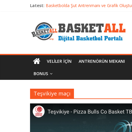
Latest:
Basketbolda Şut Antrenmanı ve Grafik Oluşt
Iverson’dan Kyrie’e: Top Sürme Sanatının Dra
Dünyanın En İyi Basketbol Takımı: Gerçek Ş
Etkili Basketbol Antrenmanı Nasıl Olmalı
VELILER İÇIN
ANTRENÖRÜN MEKANI
BONUS
Teşvikiye maçı