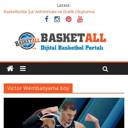
Latest:
Basketbolda Şut Antrenmanı ve Grafik Oluşturma
Iverson’dan Kyrie’e: Top Sürme Sanatının Dramatik Evrimi
Dünyanın En İyi Basketbol Takımı: Gerçek Şampiyon Kim?
Etkili Basketbol Antrenmanı Nasıl Olmalı
Basketbolcu Beslenmesi: Performansı Artıran Bilimsel
Yaklaşımlar
Victor Wembanyama boy