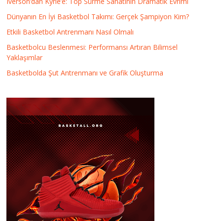
Iverson’dan Kyrie’e: Top Sürme Sanatının Dramatik Evrimi
Dünyanın En İyi Basketbol Takımı: Gerçek Şampiyon Kim?
Etkili Basketbol Antrenmanı Nasıl Olmalı
Basketbolcu Beslenmesi: Performansı Artıran Bilimsel
Yaklaşımlar
Basketbolda Şut Antrenmanı ve Grafik Oluşturma