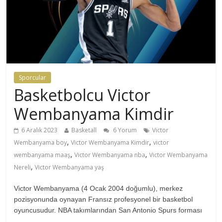
Sporcular
Basketbolcu Victor
Wembanyama Kimdir
6 Aralık 2023
Basketall
6 Yorum
Victor
,
,
Wembanyama boy
Victor Wembanyama Kimdir
victor
,
,
wembanyama maaş
Victor Wembanyama nba
Victor Wembanyama
,
Nereli
Victor Wembanyama yaş
Victor Wembanyama (4 Ocak 2004 doğumlu), merkez
pozisyonunda oynayan Fransız profesyonel bir basketbol
oyuncusudur. NBA takımlarından San Antonio Spurs forması