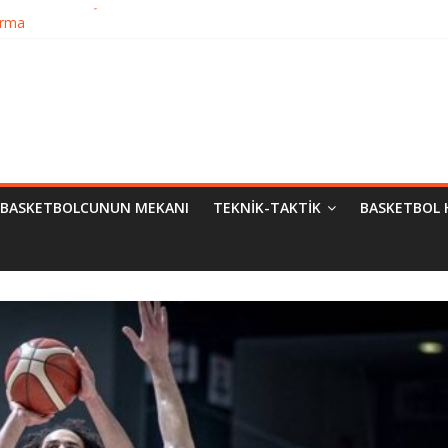
Bilimsel Yaklaşımlar
urma
matik Evrimi
ampiyon Kim?
BASKETBOLCUNUN MEKANI
TEKNIK-TAKTIK
BASKETBOL 