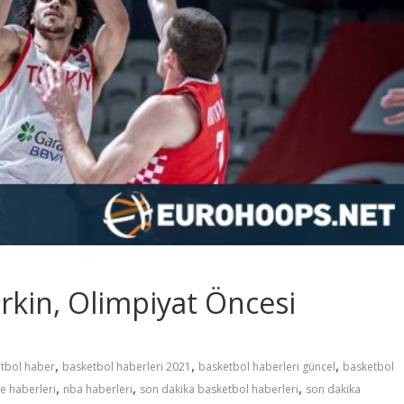
rkin, Olimpiyat Öncesi
,
,
,
tbol haber
basketbol haberleri 2021
basketbol haberleri güncel
basketbol
,
,
,
e haberleri
nba haberleri
son dakika basketbol haberleri
son dakika