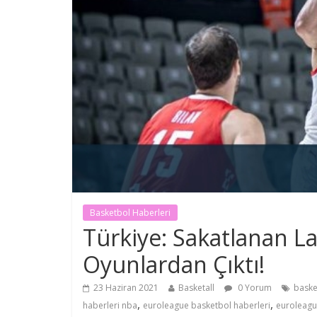
Basketbol Haberleri
Türkiye: Sakatlanan La
Oyunlardan Çıktı!
23 Haziran 2021
Basketall
0 Yorum
baske
,
,
haberleri nba
euroleague basketbol haberleri
euroleagu