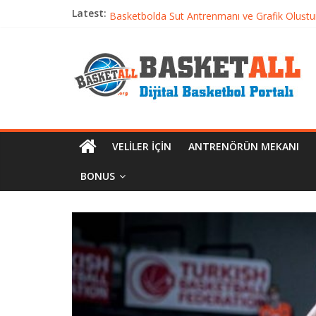
Latest:
Basketbolcu Beslenmesi: Performansı Artıran 
Basketbolda Şut Antrenmanı ve Grafik Oluşt
Iverson’dan Kyrie’e: Top Sürme Sanatının Dra
Dünyanın En İyi Basketbol Takımı: Gerçek Ş
Etkili Basketbol Antrenmanı Nasıl Olmalı
VELILER İÇIN
ANTRENÖRÜN MEKANI
BONUS