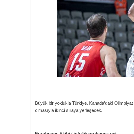
Büyük bir yoklukla Türkiye, Kanada’daki Olimpiyat 
olmasıyla ikinci sıraya yerleşecek.
Eurohoops Ekibi / info@eurohoops.net