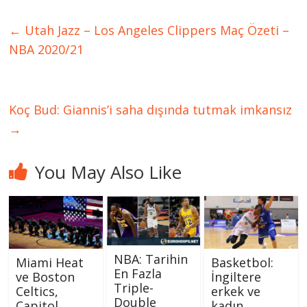
←
Utah Jazz – Los Angeles Clippers Maç Özeti –
NBA 2020/21
Koç Bud: Giannis’i saha dışında tutmak imkansız
→
You May Also Like
NBA: Tarihin
Miami Heat
Basketbol:
En Fazla
ve Boston
İngiltere
Triple-
Celtics,
erkek ve
Double
Capitol
kadın