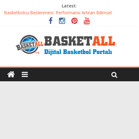
Latest:
Basketbolcu Beslenmesi: Performansı Artıran Bilimsel
Yaklaşımlar
Basketbolda Şut Antrenmanı ve Grafik Oluşturma
Iverson’dan Kyrie’e: Top Sürme Sanatının Dramatik Evrimi
Dünyanın En İyi Basketbol Takımı: Gerçek Şampiyon Kim?
Etkili Basketbol Antrenmanı Nasıl Olmalı