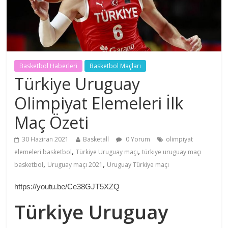
Basketbol Haberleri
Basketbol Maçları
Türkiye Uruguay
Olimpiyat Elemeleri İlk
Maç Özeti
30 Haziran 2021
Basketall
0 Yorum
olimpiyat
,
,
elemeleri basketbol
Türkiye Uruguay maçı
türkiye uruguay maçı
,
,
basketbol
Uruguay maçı 2021
Uruguay Türkiye maçı
https://youtu.be/Ce38GJT5XZQ
Türkiye Uruguay