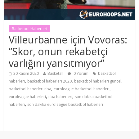
Basketbol Haberleri
Villeurbanne için Vovoras:
“Skor, onun rekabetçi
varlığını yansıtmıyor”
30 Kasım 2020
Basketall
0 Yorum
basketbol
,
,
,
haberleri
basketbol haberleri 2020
basketbol haberleri güncel
,
,
basketbol haberleri nba
euroleague basketbol haberleri
,
,
euroleague haberleri
nba haberleri
son dakika basketbol
,
haberleri
son dakika euroleague basketbol haberleri