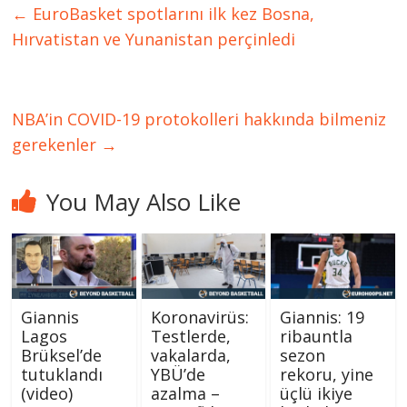
←
EuroBasket spotlarını ilk kez Bosna,
Hırvatistan ve Yunanistan perçinledi
NBA’in COVID-19 protokolleri hakkında bilmeniz
gerekenler
→
You May Also Like
Giannis
Koronavirüs:
Giannis: 19
Lagos
Testlerde,
ribauntla
Brüksel’de
vakalarda,
sezon
tutuklandı
YBÜ’de
rekoru, yine
(video)
azalma –
üçlü ikiye