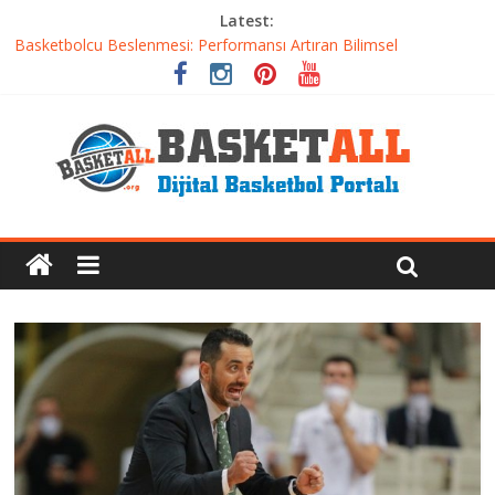
Latest:
Basketbolcu Beslenmesi: Performansı Artıran Bilimsel
Yaklaşımlar
Basketbolda Şut Antrenmanı ve Grafik Oluşturma
Iverson’dan Kyrie’e: Top Sürme Sanatının Dramatik Evrimi
Dünyanın En İyi Basketbol Takımı: Gerçek Şampiyon Kim?
Etkili Basketbol Antrenmanı Nasıl Olmalı