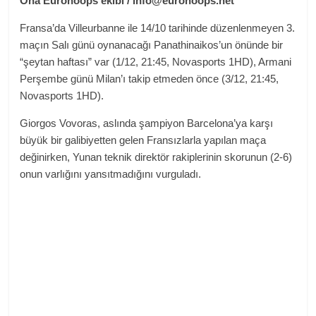
Ona
Eurohoops ekibi /
info@eurohoops.net
Fransa’da Villeurbanne ile 14/10 tarihinde düzenlenmeyen 3.
maçın Salı günü oynanacağı Panathinaikos’un önünde bir
“şeytan haftası” var (1/12, 21:45, Novasports 1HD), Armani
Perşembe günü Milan’ı takip etmeden önce (3/12, 21:45,
Novasports 1HD).
Giorgos Vovoras, aslında şampiyon Barcelona’ya karşı
büyük bir galibiyetten gelen Fransızlarla yapılan maça
değinirken, Yunan teknik direktör rakiplerinin skorunun (2-6)
onun varlığını yansıtmadığını vurguladı.