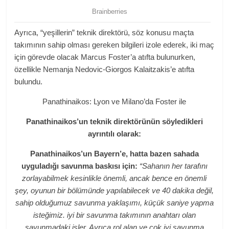
Ayrıca, “yeşillerin” teknik direktörü, söz konusu maçta
takımının sahip olması gereken bilgileri izole ederek, iki maç
için görevde olacak Marcus Foster’a atıfta bulunurken,
özellikle Nemanja Nedovic-Giorgos Kalaitzakis’e atıfta
bulundu.
Panathinaikos: Lyon ve Milano’da Foster ile
Panathinaikos’un teknik direktörünün söyledikleri
ayrıntılı olarak:
Panathinaikos’un Bayern’e, hatta bazen sahada
uyguladığı savunma baskısı için:
“Sahanın her tarafını
zorlayabilmek kesinlikle önemli, ancak bence en önemli
şey, oyunun bir bölümünde yapılabilecek ve 40 dakika değil,
sahip olduğumuz savunma yaklaşımı, küçük saniye yapma
isteğimiz. iyi bir savunma takımının anahtarı olan
savunmadaki işler. Ayrıca rol alan ve çok iyi savunma