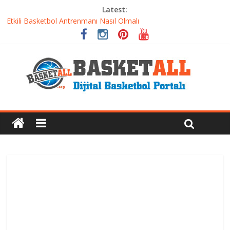
Latest:
Etkili Basketbol Antrenmanı Nasıl Olmalı
Basketbolcu Beslenmesi: Performansı Artıran Bilimsel
Yaklaşımlar
Basketbolda Şut Antrenmanı ve Grafik Oluşturma
Iverson’dan Kyrie’e: Top Sürme Sanatının Dramatik Evrimi
Dünyanın En İyi Basketbol Takımı: Gerçek Şampiyon Kim?