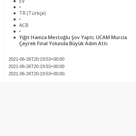
EV
•
TR (Türkçe)
•
ACB
•
Yiğit Hamza Mestoğlu Şov Yaptı; UCAM Murcia
Çeyrek Final Yolunda Büyük Adım Attı
2021-06-26T20:19:53+00:00
2021-06-26T20:19:53+00:00
2021-06-26T20:19:53+00:00.