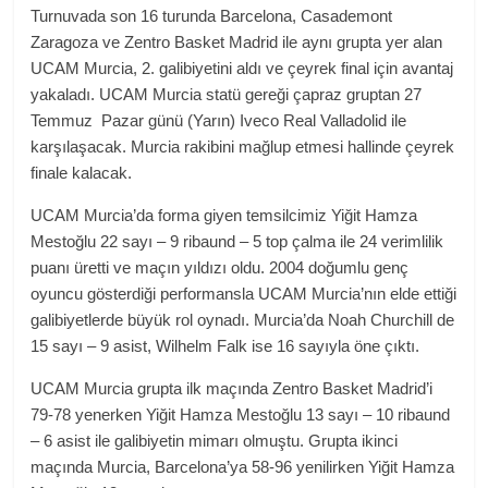
Turnuvada son 16 turunda Barcelona, Casademont
Zaragoza ve Zentro Basket Madrid ile aynı grupta yer alan
UCAM Murcia, 2. galibiyetini aldı ve çeyrek final için avantaj
yakaladı. UCAM Murcia statü gereği çapraz gruptan 27
Temmuz Pazar günü (Yarın) Iveco Real Valladolid ile
karşılaşacak. Murcia rakibini mağlup etmesi hallinde çeyrek
finale kalacak.
UCAM Murcia’da forma giyen temsilcimiz Yiğit Hamza
Mestoğlu 22 sayı – 9 ribaund – 5 top çalma ile 24 verimlilik
puanı üretti ve maçın yıldızı oldu. 2004 doğumlu genç
oyuncu gösterdiği performansla UCAM Murcia’nın elde ettiği
galibiyetlerde büyük rol oynadı. Murcia’da Noah Churchill de
15 sayı – 9 asist, Wilhelm Falk ise 16 sayıyla öne çıktı.
UCAM Murcia grupta ilk maçında Zentro Basket Madrid’i
79-78 yenerken Yiğit Hamza Mestoğlu 13 sayı – 10 ribaund
– 6 asist ile galibiyetin mimarı olmuştu. Grupta ikinci
maçında Murcia, Barcelona’ya 58-96 yenilirken Yiğit Hamza