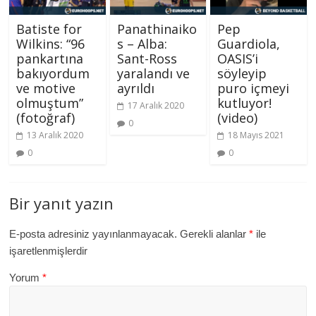
Batiste for
Panathinaiko
Pep
Wilkins: “96
s – Alba:
Guardiola,
pankartına
Sant-Ross
OASIS’i
bakıyordum
yaralandı ve
söyleyip
ve motive
ayrıldı
puro içmeyi
olmuştum”
kutluyor!
17 Aralık 2020
(fotoğraf)
(video)
0
13 Aralık 2020
18 Mayıs 2021
0
0
Bir yanıt yazın
E-posta adresiniz yayınlanmayacak.
Gerekli alanlar
*
ile
işaretlenmişlerdir
Yorum
*