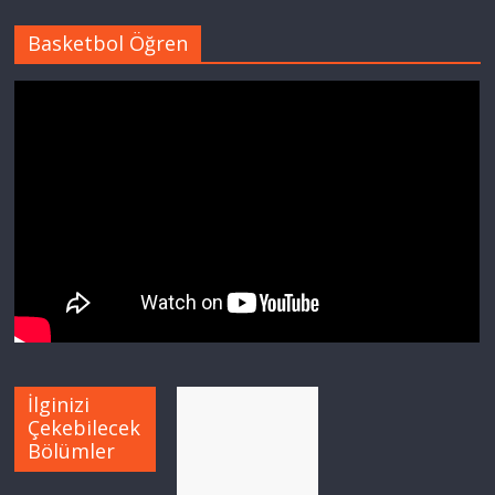
Basketbol Öğren
İlginizi
Çekebilecek
Bölümler