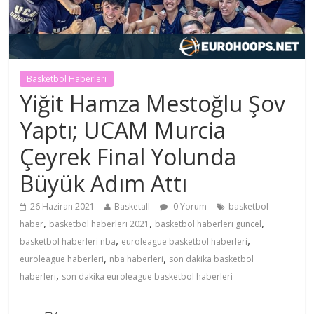
Basketbol Haberleri
Yiğit Hamza Mestoğlu Şov
Yaptı; UCAM Murcia
Çeyrek Final Yolunda
Büyük Adım Attı
26 Haziran 2021
Basketall
0 Yorum
basketbol
,
,
,
haber
basketbol haberleri 2021
basketbol haberleri güncel
,
,
basketbol haberleri nba
euroleague basketbol haberleri
,
,
euroleague haberleri
nba haberleri
son dakika basketbol
,
haberleri
son dakika euroleague basketbol haberleri