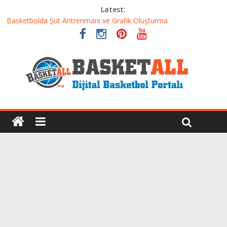
Latest:
Basketbolda Şut Antrenmanı ve Grafik Oluşturma
Iverson’dan Kyrie’e: Top Sürme Sanatının Dramatik Evrimi
Dünyanın En İyi Basketbol Takımı: Gerçek Şampiyon Kim?
Etkili Basketbol Antrenmanı Nasıl Olmalı
Basketbolcu Beslenmesi: Performansı Artıran Bilimsel
Yaklaşımlar