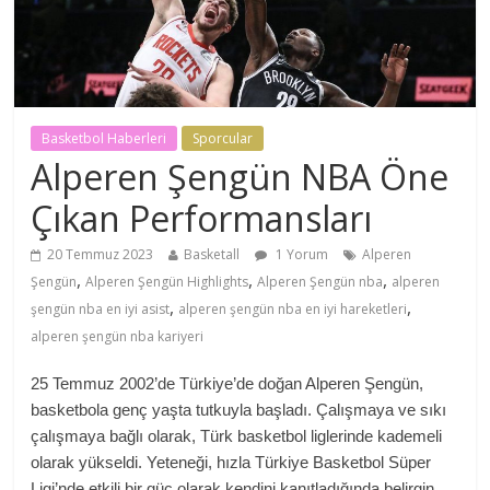
Basketbol Haberleri
Sporcular
Alperen Şengün NBA Öne
Çıkan Performansları
20 Temmuz 2023
Basketall
1 Yorum
Alperen
,
,
,
Şengün
Alperen Şengün Highlights
Alperen Şengün nba
alperen
,
,
şengün nba en iyi asist
alperen şengün nba en iyi hareketleri
alperen şengün nba kariyeri
25 Temmuz 2002’de Türkiye’de doğan Alperen Şengün,
basketbola genç yaşta tutkuyla başladı. Çalışmaya ve sıkı
çalışmaya bağlı olarak, Türk basketbol liglerinde kademeli
olarak yükseldi. Yeteneği, hızla Türkiye Basketbol Süper
Ligi’nde etkili bir güç olarak kendini kanıtladığında belirgin