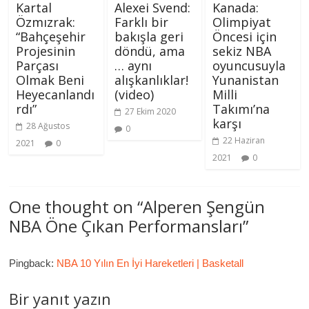
Kartal
Alexei Svend:
Kanada:
Özmızrak:
Farklı bir
Olimpiyat
“Bahçeşehir
bakışla geri
Öncesi için
Projesinin
döndü, ama
sekiz NBA
Parçası
… aynı
oyuncusuyla
Olmak Beni
alışkanlıklar!
Yunanistan
Heyecanlandı
(video)
Milli
rdı”
Takımı’na
27 Ekim 2020
karşı
28 Ağustos
0
22 Haziran
2021
0
2021
0
One thought on “
Alperen Şengün
NBA Öne Çıkan Performansları
”
Pingback:
NBA 10 Yılın En İyi Hareketleri | Basketall
Bir yanıt yazın