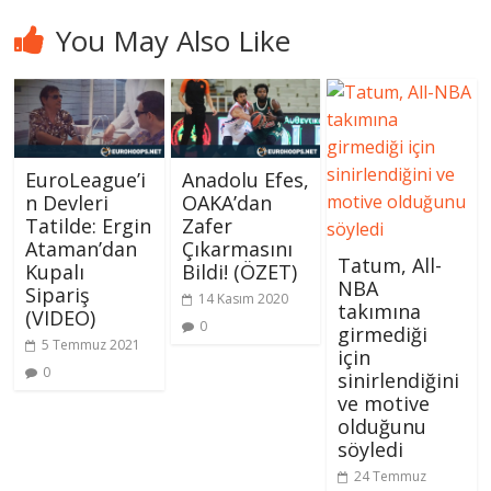
You May Also Like
EuroLeague’i
Anadolu Efes,
n Devleri
OAKA’dan
Tatilde: Ergin
Zafer
Ataman’dan
Çıkarmasını
Tatum, All-
Kupalı
Bildi! (ÖZET)
NBA
Sipariş
14 Kasım 2020
takımına
(VIDEO)
0
girmediği
5 Temmuz 2021
için
0
sinirlendiğini
ve motive
olduğunu
söyledi
24 Temmuz