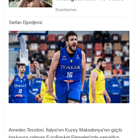
Stefan Djordjevic
Amedeo Tessitori, İtalya’nın Kuzey Makedonya’nın güçlü
baskısına rağmen EuroBasket Elemeleri’nde namağlup