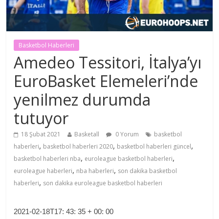
Basketbol Haberleri
Amedeo Tessitori, İtalya’yı
EuroBasket Elemeleri’nde
yenilmez durumda
tutuyor
18 Şubat 2021
Basketall
0 Yorum
basketbol
,
,
,
haberleri
basketbol haberleri 2020
basketbol haberleri güncel
,
,
basketbol haberleri nba
euroleague basketbol haberleri
,
,
euroleague haberleri
nba haberleri
son dakika basketbol
,
haberleri
son dakika euroleague basketbol haberleri
2021-02-18T17: 43: 35 + 00: 00