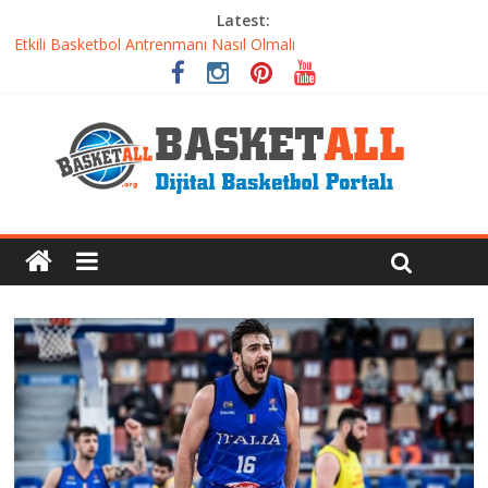
Latest:
Dünyanın En İyi Basketbol Takımı: Gerçek Şampiyon Kim?
Etkili Basketbol Antrenmanı Nasıl Olmalı
Basketbolcu Beslenmesi: Performansı Artıran Bilimsel
Yaklaşımlar
Basketbolda Şut Antrenmanı ve Grafik Oluşturma
Iverson’dan Kyrie’e: Top Sürme Sanatının Dramatik Evrimi