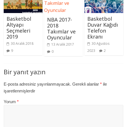
Basketbol
Basketbol
NBA 2017-
Altyapı
Duvar Kağıdı
2018
Seçmeleri
Telefon
Takımlar ve
2019
Ekranı
Oyuncular
30 Aralık 2018
30 Ağustos
13 Aralık 2017
9
2023
2
0
Bir yanıt yazın
E-posta adresiniz yayınlanmayacak.
Gerekli alanlar
*
ile
işaretlenmişlerdir
Yorum
*