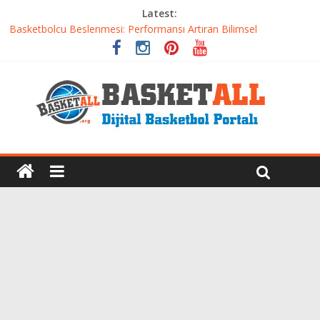
Latest:
Etkili Basketbol Antrenmanı Nasıl Olmalı
Basketbolcu Beslenmesi: Performansı Artıran Bilimsel
Yaklaşımlar
Basketbolda Şut Antrenmanı ve Grafik Oluşturma
Iverson’dan Kyrie’e: Top Sürme Sanatının Dramatik Evrimi
Dünyanın En İyi Basketbol Takımı: Gerçek Şampiyon Kim?