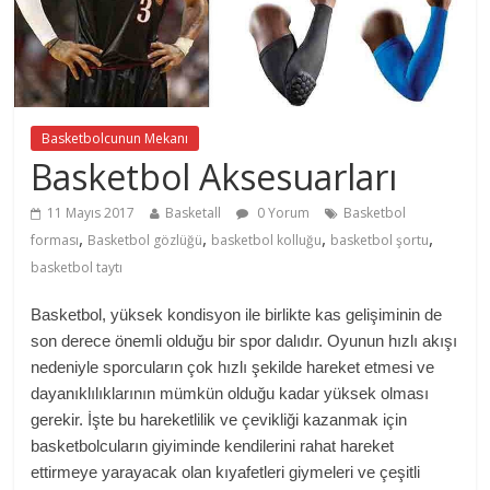
Basketbolcunun Mekanı
Basketbol Aksesuarları
11 Mayıs 2017
Basketall
0 Yorum
Basketbol
,
,
,
,
forması
Basketbol gözlüğü
basketbol kolluğu
basketbol şortu
basketbol taytı
Basketbol, yüksek kondisyon ile birlikte kas gelişiminin de
son derece önemli olduğu bir spor dalıdır. Oyunun hızlı akışı
nedeniyle sporcuların çok hızlı şekilde hareket etmesi ve
dayanıklılıklarının mümkün olduğu kadar yüksek olması
gerekir. İşte bu hareketlilik ve çevikliği kazanmak için
basketbolcuların giyiminde kendilerini rahat hareket
ettirmeye yarayacak olan kıyafetleri giymeleri ve çeşitli