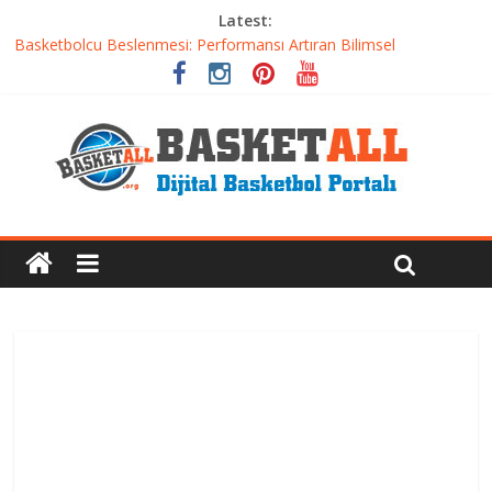
Latest:
Etkili Basketbol Antrenmanı Nasıl Olmalı
Basketbolcu Beslenmesi: Performansı Artıran Bilimsel
Yaklaşımlar
Basketbolda Şut Antrenmanı ve Grafik Oluşturma
Iverson’dan Kyrie’e: Top Sürme Sanatının Dramatik Evrimi
Dünyanın En İyi Basketbol Takımı: Gerçek Şampiyon Kim?