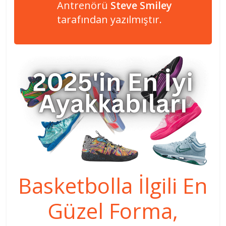
Antrenörü
Steve Smiley
tarafından yazılmıştır.
Basketbolla İlgili En
Güzel Forma,